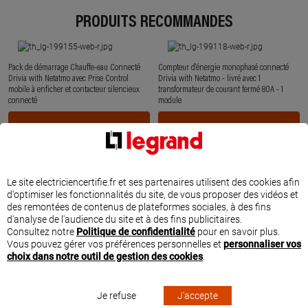
PRODUITS RECOMMANDÉS
Pack de démarrage Chauffe-eau Connecté
Compteur d'énergie monophasé connecté
Drivia with Netatmo avec Prise Control
Drivia with Netatmo - livré avec 1
mobile à enficher et contacteur silencieux
transformateur de courant fermé 80A - 1
connecté
module
Voir le produit
Voir le produit
Le site electriciencertifie.fr et ses partenaires utilisent des cookies afin
Pack Écocompteur connecté Drivia with
Contacteur silencieux connecté Drivia with
d'optimiser les fonctionnalités du site, de vous proposer des vidéos et
Netatmo composé d'un écocompteur et de 3
Netatmo unipolaire 230V~ 20AX - 1 module
des remontées de contenus de plateformes sociales, à des fins
tores fermés 80A
d'analyse de l'audience du site et à des fins publicitaires.
Consultez notre
Politique de confidentialité
pour en savoir plus.
Voir le produit
Voir le produit
Vous pouvez gérer vos préférences personnelles et
personnaliser vos
choix dans notre outil de gestion des cookies
.
À DÉCOUVRIR AUSSI
Je refuse
J'accepte