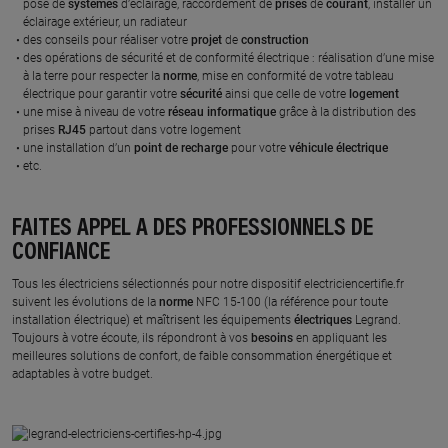
pose de
systèmes
d’éclairage, raccordement de
prises
de
courant
, installer un
éclairage extérieur, un radiateur
des conseils pour réaliser votre
projet
de
construction
des opérations de sécurité et de conformité électrique : réalisation d’une mise
à la terre pour respecter la
norme
, mise en conformité de votre tableau
électrique pour garantir votre
sécurité
ainsi que celle de votre
logement
une mise à niveau de votre
réseau informatique
grâce à la distribution des
prises
RJ45
partout dans votre logement
une installation d’un
point de recharge
pour votre
véhicule
électrique
etc.
FAITES APPEL À DES PROFESSIONNELS DE
CONFIANCE
Tous les électriciens sélectionnés pour notre dispositif electriciencertifie.fr
suivent les évolutions de la
norme
NFC 15-100 (la référence pour toute
installation électrique) et maîtrisent les équipements
électriques
Legrand.
Toujours à votre écoute, ils répondront à vos
besoins
en appliquant les
meilleures solutions de confort, de faible consommation énergétique et
adaptables à votre budget.