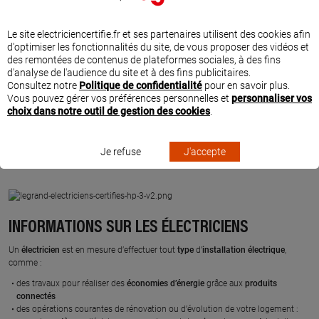
travaux d’électricité
de
qualité
, en vous apportant des
conseils
et diverses
solutions
adaptées à votre logement. Legrand s’engage à former les électriciens
de ce réseau afin de vous garantir l’installation la plus optimale.
Le site electriciencertifie.fr et ses partenaires utilisent des cookies afin
d'optimiser les fonctionnalités du site, de vous proposer des vidéos et
des remontées de contenus de plateformes sociales, à des fins
> En tant que partenaire, ils sont à même de vous présenter chez vous des
d'analyse de l'audience du site et à des fins publicitaires.
solutions Legrand grâce à des moyens dédiés (coffret de présentation, palette
Consultez notre
Politique de confidentialité
pour en savoir plus.
des plaques de couleurs, etc.). Ils bénéficient également d’un accès illimité à
Vous pouvez gérer vos préférences personnelles et
personnaliser vos
nos showrooms Innoval pour vous présenter tous les produits Legrand mis en
choix dans notre outil de gestion des cookies
.
situation.
> Ils sont signataires d'un engagement pour faire partie du réseau Electriciens
Je refuse
J'accepte
Certifiés par Legrand.
INFORMATIONS SUR LES ÉLECTRICIENS
Un
électricien
est en mesure d’effectuer tout
type
d’
installation électrique
,
comme :
des travaux pour réaliser des
économies
d’énergie
grâce aux
produits
connectés
des opérations courantes de rénovation ou d’évolution de votre logement :