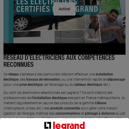
RÉSEAU D'ÉLECTRICIENS AUX COMPÉTENCES
Voir
la
RECONNUES
vidéo
Ce
réseau
s’adresse à des particuliers désirant effectuer une
installation
électrique
, des
travaux de rénovation
, ou une intervention rapide de
dépannage
(pour une
prise électrique
, de l’éclairage ou du
tableau électrique
, etc.).
Qui sont les électriciens sélectionnés par Legrand ? Ce sont d'abord des
professionnels de
l’installation
électrique
exerçant en France métropolitaine. Ils
mettent régulièrement en œuvre des produits de la gamme
Céliane
(interrupteurs, prises, etc.) des
produits
connectés
pour gérer votre maison
(gestion de l’énergie, maîtrise des
consommations
et
pilotage
à
distance
ou par
la voix), ou des
tableaux
électriques
Legrand pour garantir la
sécurité
de votre
installation
. C’est pour cette raison que ces électriciens
garantissent
des