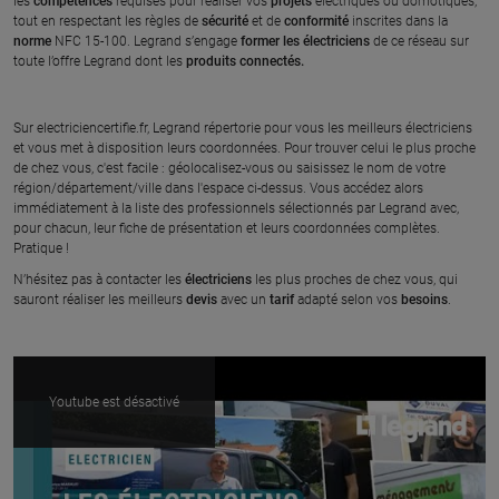
les
compétences
requises pour réaliser vos
projets
électriques ou domotiques,
tout en respectant les règles de
sécurité
et de
conformité
inscrites dans la
norme
NFC 15-100. Legrand s’engage
former les électriciens
de ce réseau sur
toute l’offre Legrand dont les
produits connectés.
Sur electriciencertifie.fr, Legrand répertorie pour vous les meilleurs électriciens
et vous met à disposition leurs coordonnées. Pour trouver celui le plus proche
de chez vous, c'est facile : géolocalisez-vous ou saisissez le nom de votre
région/département/ville dans l'espace ci-dessus. Vous accédez alors
immédiatement à la liste des professionnels sélectionnés par Legrand avec,
pour chacun, leur fiche de présentation et leurs coordonnées complètes.
Pratique !
N’hésitez pas à contacter les
électriciens
les plus proches de chez vous, qui
sauront réaliser les meilleurs
devis
avec un
tarif
adapté selon vos
besoins
.