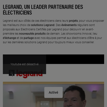
LEGRAND, UN LEADER PARTENAIRE DES
ÉLECTRICIENS
Legrand est aux côtés de ces électriciens dans leurs
projets
, pour vous proposer
les meilleurs choix de
solutions
Legrand
. Des
événements
réguliers sont
proposés aux Electriciens Certifiés par Legrand pour découvrir en avant-
première les
nouveautés
produits
de demain. Les showrooms Innoval, lieu
d’échange
et de
partage
avec nos équipes permet aux électriciens d’être à jour
sur les dernières solutions Legrand pour toujours mieux vous conseiller.