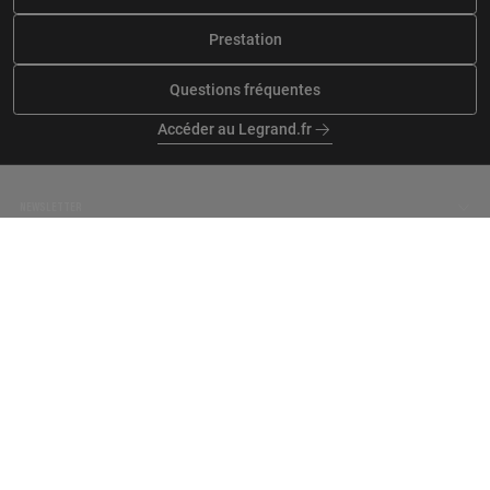
Prestation
Questions fréquentes
Accéder au Legrand.fr
NEWSLETTER
facebook
instagram
tiktok
linkedin
pinterest
youtube
Politique de confidentialité
Mentions légales
Gestion de cookies
Accessibilité