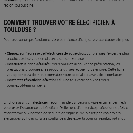
électricien
proche de chez vous, quel que soit votre lieu de résidence dans la
région toulousaine.
À 20.3 km km
À 21.5 km km
COMMENT TROUVER VOTRE
ÉLECTRICIEN
À
MIQUEL
POLYTECH
TOULOUSE ?
160 chemin des bordes, 31620
928 route des hebrails, 31620
CASTELNAU D ESTRETEFONDS
CASTELNAU D ESTRETEFONDS
Pour trouver un professionnel
via electriciencertifie.fr, suivez ces étapes simples
:
En savoir plus
En savoir plus
Cliquez sur l’adresse de l’
électricien
de votre choix :
choisissez l'expert le plus
proche de chez vous en cliquant sur son adresse.
Consultez la fiche détaillée :
vous pourrez découvrir sa présentation, les
À 22.6 km km
À 24.4 km km
prestations proposées, les produits utilisés, et bien plus encore. Cette fiche
CEDRIC ASIE
EL ION
vous permettra de mieux connaître votre spécialiste avant de le contacter.
41 chemin de la moutonne,
11 impasse des coquelicots,
Contactez l'
électricien
sélectionné :
une fois votre choix fait vous
31470 ST LYS
31470 BONREPOS SUR
pourrez obtenir un devis.
AUSSONNELLE
En savoir plus
En savoir plus
En choisissant un
électricien
recommandé par Legrand via electriciencertifie.fr,
vous avez l'assurance de bénéficier facilement d'un service professionnel, fiable
et conforme aux normes de sécurité en vigueur. Ne laissez pas vos projets
électriques au hasard, faites confiance à des experts pour un résultat optimal.
À 24.7 km km
À 24.5 km km
MRT ELECTRICITE
GREGELEC