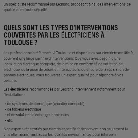
un spécialiste recommandé par Legrand, proposant ainsi des interventions de
qualité et en toute sécurité.
À 16.1 km km
À 17.6 km km
ENTREPRISE BELINGUIER
NEOTECH
QUELS SONT LES TYPES D'INTERVENTIONS
ELECTRICITE
1595 avenue du lauragais, 31860
COUVERTES PAR LES
ÉLECTRICIEN
S À
LABARTHE SUR LEZE
401 chemin des agries, 31860
TOULOUSE ?
LABARTHE SUR LEZE
En savoir plus
Les professionnels référencés à Toulouse et disponibles sur electriciencertifie.fr,
En savoir plus
couvrent une large gamme d'interventions. Que vous ayez besoin d'une
installation électrique complète, de la mise en conformité de votre tableau
électrique, de la pose de prises et interrupteurs, ou encore de la réparation de
pannes électriques, vous trouverez un expert qualifié pour répondre à vos
À 17 km km
À 17.1 km km
besoins.
AU FIL DU BATIMENT
MANUEL TEIXEIRA
Les
électriciens
recommandés par Legrand interviennent notamment pour
2180 c route de corronsac, 31810
41 chemin de mader, 31490
l'installation :
VENERQUE
LEGUEVIN
de systèmes de domotique (chantier connecté),
de tableau électrique
En savoir plus
En savoir plus
et de solutions d'éclairage innovantes,
etc.
Nos experts répertoriés par electriciencertifie.fr desservent non seulement la
À 18.7 km km
À 18.5 km km
ville elle-même, mais aussi les localités environnantes pour intervenir