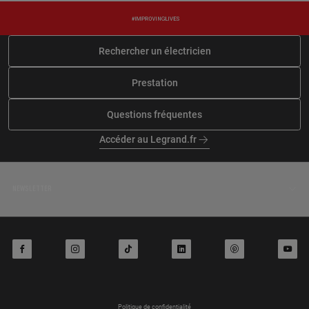
165 chemin de gayraud, 31660
104 chemin de gastou, 31140
BUZET SUR TARN
VILLEMATIER
En savoir plus
En savoir plus
Rechercher un électricien
Prestation
À 24.7 km km
À 24.7 km km
ALE ELECTRICITE
C2G ELEC
Questions fréquentes
81 chemin cassagne, 31600
16 chemin de larroque, 31190
LHERM
MIREMONT
Accéder au Legrand.fr
En savoir plus
En savoir plus
NEWSLETTER
À 25 km km
À 25.5 km km
ATOM ELEC
IJL ELEC
204 chemin de balza, 31660
1192 chemin de la gare, 31600
BESSIERES
SAINT CLAR DE RIVIERE
facebook
instagram
tiktok
linkedin
pinterest
youtube
En savoir plus
En savoir plus
Politique de confidentialité