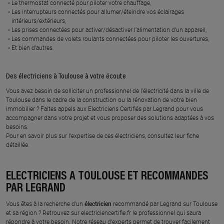
Le thermostat connecté pour piloter votre chauffage,
PAULIN
GUILBAUD ELECTRICITE
Les interrupteurs connectés pour allumer/éteindre vos éclairages
GENERALE
lieu dit la cabanette, 31450
intérieurs/extérieurs,
BELBERAUD
28 a chemin chemin de montbel,
Les prises connectées pour activer/désactiver l’alimentation d’un appareil,
31270 FROUZINS
Les commandes de volets roulants connectées pour piloter les ouvertures,
En savoir plus
Et bien d’autres.
En savoir plus
Des électriciens à Toulouse à votre écoute
Vous avez besoin de solliciter un professionnel de l’électricité dans la ville de
À 15.3 km km
À 15.8 km km
ED ELEC
MULTI ELEC 31
Toulouse dans le cadre de la construction ou la rénovation de votre bien
immobilier ? Faites appels aux Electriciens Certifiés par Legrand pour vous
31 bis route de lamasquere,
29 rue de laspiaceres, 31490
accompagner dans votre projet et vous proposer des solutions adaptées à vos
31830 PLAISANCE DU TOUCH
BRAX
besoins.
Pour en savoir plus sur l’expertise de ces électriciens, consultez leur fiche
En savoir plus
En savoir plus
détaillée.
ÉLECTRICIENS À TOULOUSE ET RECOMMANDÉS
À 15.4 km km
À 15.1 km km
BMG ELEC
SR2E
PAR LEGRAND
2 impasse des albigots, 31570 ST
22 route de las fourques, 31590
Vous êtes à la recherche d'un
PIERRE DE LAGES
électricien
recommandé par Legrand sur Toulouse
GAURE
et sa région ? Retrouvez sur electriciencertifie.fr le professionnel qui saura
répondre à votre besoin. Notre réseau d'experts permet de trouver facilement
En savoir plus
En savoir plus