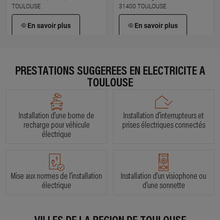
TOULOUSE
31400 TOULOUSE
En savoir plus
En savoir plus
À 2.2 km km
À 2.7 km km
REG
DE VINCENZ ELECTRICITE
PRESTATIONS SUGGÉRÉES EN ÉLECTRICITÉ À
RENOVATION
7 rue achille viadieu, 31400
TOULOUSE
TOULOUSE
48 rue edouard baudrimont,
31400 TOULOUSE
En savoir plus
Installation d’une borne de
Installation d’interrupteurs et
En savoir plus
recharge pour véhicule
prises électriques connectés
électrique
À 3.2 km km
À 3.1 km km
BELESSO ELECTRICITE
ELEC TOM
23 rue jean breffel, 31400
12 rue jean lebas, 31400
Mise aux normes de l’installation
Installation d’un visiophone ou
TOULOUSE
TOULOUSE
électrique
d'une sonnette
En savoir plus
En savoir plus