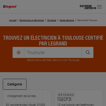
MENU
Accueil
Rechercher un électricien
Occitanie
Haute-Garonne
Electriciens Toulouse
TROUVEZ UN ÉLECTRICIEN À TOULOUSE CERTIFIÉ
PAR LEGRAND
me
localiser
électricien
s
certifié
s
dans la ville Toulouse
Catégorie
À 0.8 km km
À 1.8 km km
KOZY SERVICES
TGECP31
32 rue pierre paul riquet, 31000
12 rue ludwig van beethoven,