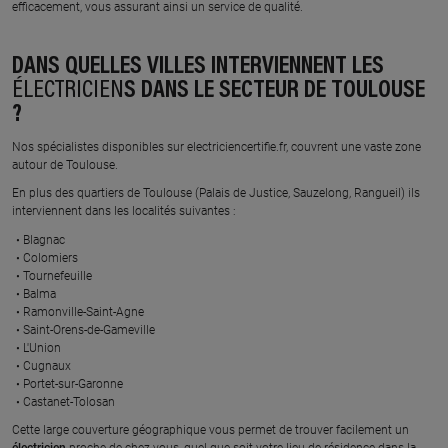
ECA ENERGIE
NCSO
efficacement, vous assurant ainsi un service de qualité.
zac de la tuillerie, 31810
5 impasse la rose, 31530
VENERQUE
MONTAIGUT SUR SAVE
DANS QUELLES VILLES INTERVIENNENT LES
En savoir plus
En savoir plus
ÉLECTRICIEN
S DANS LE SECTEUR DE TOULOUSE
?
Nos spécialistes disponibles sur electriciencertifie.fr, couvrent une vaste zone
À 18.4 km km
À 19 km km
autour de Toulouse.
BROUSSE
PHIL ELECTRIC
2695 route de tarbes, 31470
2112 route de guinot, 31330
En plus des quartiers de Toulouse (Palais de Justice, Sauzelong, Rangueil) ils
FONSORBES
MERVILLE
interviennent dans les localités suivantes :
Blagnac
En savoir plus
En savoir plus
Colomiers
Tournefeuille
Balma
Ramonville-Saint-Agne
À 19.3 km km
À 19.6 km km
Saint-Orens-de-Gameville
ELECTRICITE GENERALE
2B ELECTRICITE
L'Union
OCCITANE
20 chemin de mirepoix, 31380
Cugnaux
PAULHAC
109 impasse thales, 31620
Portet-sur-Garonne
BOULOC
Castanet-Tolosan
En savoir plus
Cette large couverture géographique vous permet de trouver facilement un
En savoir plus