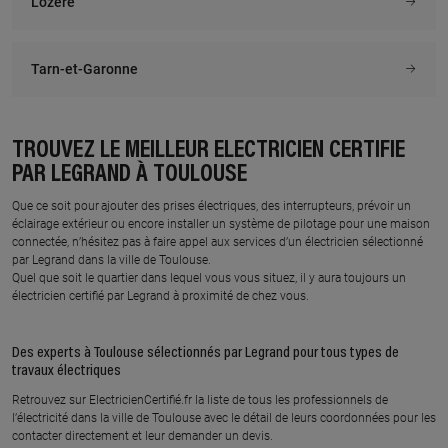
Lozère
LMA ELECTRICITE
SIMELEC
5 t impasse de la violette, 31240 L
zone artisanale du terlon, 31850
UNION
MONTRABE
Tarn-et-Garonne
En savoir plus
En savoir plus
TROUVEZ LE MEILLEUR ÉLECTRICIEN CERTIFIÉ
À 8.4 km km
À 9.6 km km
PAR LEGRAND À TOULOUSE
GELEC
LUMIERE ELECTRICITE
Que ce soit pour ajouter des prises électriques, des interrupteurs, prévoir un
DOMOTIQUE
100 route de bessiere, 31140
éclairage extérieur ou encore installer un système de pilotage pour une maison
LAUNAGUET
18 chemin des pierres, 31270
connectée, n’hésitez pas à faire appel aux services d’un électricien sélectionné
CUGNAUX
par Legrand dans la ville de Toulouse.
En savoir plus
Quel que soit le quartier dans lequel vous vous situez, il y aura toujours un
En savoir plus
électricien certifié par Legrand à proximité de chez vous.
Des experts à Toulouse sélectionnés par Legrand pour tous types de
À 9.7 km km
À 10.6 km km
travaux électriques
ELECTRICITE GENERALE
JANSOU
RAPHAELL PHILIPPE
Retrouvez sur ElectricienCertifié.fr la liste de tous les professionnels de
3 place louis durand, 31130
l’électricité dans la ville de Toulouse avec le détail de leurs coordonnées pour les
FLOURENS
1 allee alexandre dumas, 31770
contacter directement et leur demander un devis.
COLOMIERS