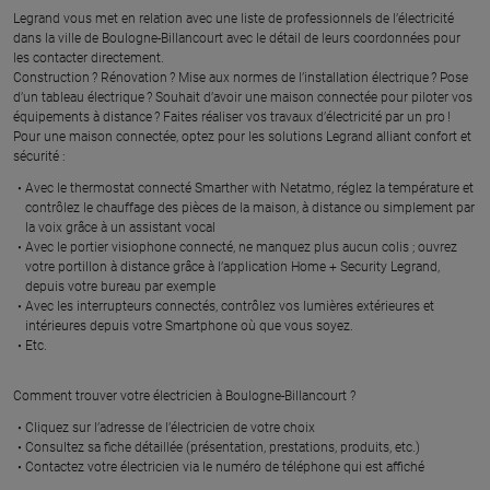
Legrand vous met en relation avec une liste de professionnels de l’électricité
À 8.6 km km
À 9.5 km km
dans la ville de Boulogne-Billancourt avec le détail de leurs coordonnées pour
ATHENA BATIMENT
JOSE ELEC
les contacter directement.
Construction ? Rénovation ? Mise aux normes de l’installation électrique ? Pose
56 rue pierre geofroix, 92700
13 rue des primeveres, 92160
d’un tableau électrique ? Souhait d’avoir une maison connectée pour piloter vos
COLOMBES
ANTONY
équipements à distance ? Faites réaliser vos travaux d’électricité par un pro !
Pour une maison connectée, optez pour les solutions Legrand alliant confort et
En savoir plus
En savoir plus
sécurité :
Avec le thermostat connecté Smarther with Netatmo, réglez la température et
contrôlez le chauffage des pièces de la maison, à distance ou simplement par
À 10.7 km km
À 12.6 km km
la voix grâce à un assistant vocal
CAPELEC
REY ELEC
Avec le portier visiophone connecté, ne manquez plus aucun colis ; ouvrez
146 b avenue francois mole,
11 allee saint paul, 92390
votre portillon à distance grâce à l’application Home + Security Legrand,
92160 ANTONY
VILLENEUVE LA GARENNE
depuis votre bureau par exemple
Avec les interrupteurs connectés, contrôlez vos lumières extérieures et
intérieures depuis votre Smartphone où que vous soyez.
En savoir plus
En savoir plus
Etc.
Comment trouver votre électricien à Boulogne-Billancourt ?
À 12.2 km km
FJ ELEC
Cliquez sur l’adresse de l’électricien de votre choix
Consultez sa fiche détaillée (présentation, prestations, produits, etc.)
29 rue du haut de la noue, 92390
Contactez votre électricien via le numéro de téléphone qui est affiché
VILLENEUVE LA GARENNE