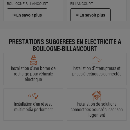
BOULOGNE BILLANCOURT
BILLANCOURT
En savoir plus
En savoir plus
À 2.9 km km
À 2.9 km km
HTENSION
LUTECIUM
PRESTATIONS SUGGÉRÉES EN ÉLECTRICITÉ À
12 rue honore fragonard, 92130
66 rue de l egalite, 92130 ISSY
BOULOGNE-BILLANCOURT
ISSY LES MOULINEAUX
LES MOULINEAUX
En savoir plus
En savoir plus
Installation d'une borne de
Installation d'interrupteurs et
recharge pour véhicule
prises électriques connectés
électrique
À 3.9 km km
À 4.6 km km
ESL FREGUIN
SAHBAZELEC
26 rue de vanves, 92140
39 rue du trosy, 92140 CLAMART
CLAMART
Installation d’un réseau
Installation de solutions
En savoir plus
multimédia performant
connectées pour sécuriser son
En savoir plus
logement