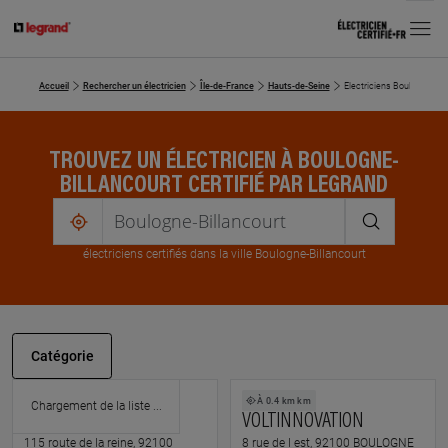
MENU
Accueil
Rechercher un électricien
Île-de-France
Hauts-de-Seine
Electriciens Boulogne-Bil
TROUVEZ UN ÉLECTRICIEN À BOULOGNE-
BILLANCOURT CERTIFIÉ PAR LEGRAND
me
localiser
électricien
s
certifié
s
dans la ville Boulogne-Billancourt
Catégorie
À 0.6 km km
À 0.4 km km
ODEON
VOLTINNOVATION
115 route de la reine, 92100
8 rue de l est, 92100 BOULOGNE