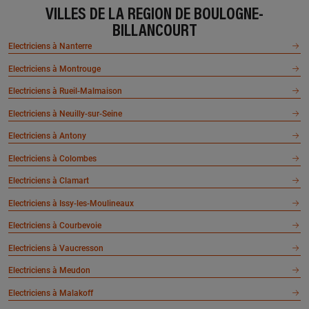
À 4.8 km km
À 4.4 km km
VILLES DE LA RÉGION DE BOULOGNE-
L'ELECTRICIEN
DE MOURA
BILLANCOURT
60 rue du tir, 92000 NANTERRE
29 boulevard de stalingrad, 92240
Electriciens à Nanterre
MALAKOFF
En savoir plus
Electriciens à Montrouge
En savoir plus
Electriciens à Rueil-Malmaison
Electriciens à Neuilly-sur-Seine
À 5.5 km km
À 5.7 km km
ABC QUINCAILLERIE
CREA
Electriciens à Antony
100 avenue du roule, 92200
111 avenue jean jaures, 92120
Electriciens à Colombes
NEUILLY SUR SEINE
MONTROUGE
Electriciens à Clamart
En savoir plus
En savoir plus
Electriciens à Issy-les-Moulineaux
Electriciens à Courbevoie
À 5.2 km km
À 5.7 km km
Electriciens à Vaucresson
ELEC IN TIME
SPINNAKER
144 avenue charles de gaulle,
1 rue arthur auger, 92120
Electriciens à Meudon
92200 NEUILLY SUR SEINE
MONTROUGE
Electriciens à Malakoff
En savoir plus
En savoir plus