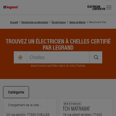
MENU
Accueil
Rechercher un électricien
Île-de-France
Seine-et-Marne
Electriciens Chelles
TROUVEZ UN ÉLECTRICIEN À CHELLES CERTIFIÉ
PAR LEGRAND
me
localiser
électricien
s
certifié
s
dans la ville Chelles
Catégorie
À 0.7 km km
À 4.7 km km
ITEDF
TCH MATRABAT
23 rue perotin, 77500 CHELLES
18 rue albert einstein, 77420