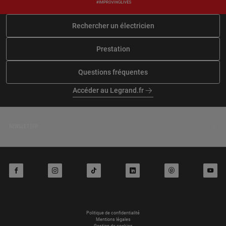
BOURRON MARLOTTE
En savoir plus
En savoir plus
Rechercher un électricien
Prestation
À 75.5 km km
MML ELECTRICITE
Questions fréquentes
6 hameau de jarville, 77570
AUFFERVILLE
Accéder au Legrand.fr
En savoir plus
NEWSLETTER
facebook
instagram
tiktok
linkedin
pinterest
youtube
Politique de confidentialité
Mentions légales
Gestion de cookies