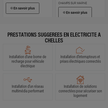
CHAMPS SUR MARNE
En savoir plus
En savoir plus
À 6.8 km km
À 9 km km
RENOVETONBIEN
RMR MULTISERVICES
PRESTATIONS SUGGÉRÉES EN ÉLECTRICITÉ À
52 rue d emerainville, 77183
2 rue du pre des aulnes, 77340
CHELLES
CROISSY BEAUBOURG
PONTAULT COMBAULT
En savoir plus
En savoir plus
Installation d'une borne de
Installation d'interrupteurs et
recharge pour véhicule
prises électriques connectés
électrique
À 9.1 km km
À 9.7 km km
JODY ELEC MULTITEK
BH ELECTRICITE
54 rue des roses, 77400 LAGNY
23 avenue des Œillets, 77340
SUR MARNE
PONTAULT COMBAUT
Installation d’un réseau
Installation de solutions
multimédia performant
connectées pour sécuriser son
En savoir plus
En savoir plus
logement