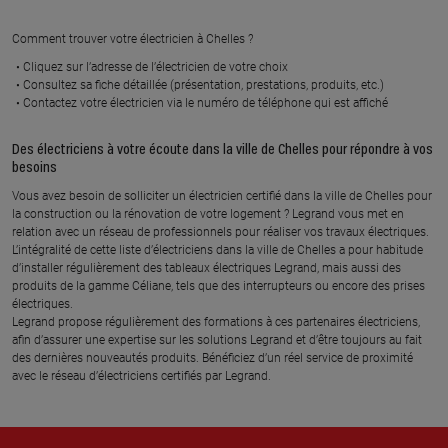
À 46.7 km km
À 55.2 km km
Comment trouver votre électricien à Chelles ?
ELECTRICITE CELYSIENNE
EGM
Cliquez sur l’adresse de l’électricien de votre choix
16 route de milly, 77930 CELY EN
1 rue du manoir, 77320 ST MARS
Consultez sa fiche détaillée (présentation, prestations, produits, etc.)
BIERE
VIEUX MAISONS
Contactez votre électricien via le numéro de téléphone qui est affiché
En savoir plus
En savoir plus
Des électriciens à votre écoute dans la ville de Chelles pour répondre à vos
besoins
Vous avez besoin de solliciter un électricien certifié dans la ville de Chelles pour
À 58.7 km km
À 59.6 km km
la construction ou la rénovation de votre logement ? Legrand vous met en
HARMONIE SECURITE
LELU HARDELEC
relation avec un réseau de professionnels pour réaliser vos travaux électriques.
6 rue de gros bois, 77250 MORET
26 rue des 4 chemins, 77780
L’intégralité de cette liste d’électriciens dans la ville de Chelles a pour habitude
LOING ET ORVANNE
BOURRON MARLOTTE
d’installer régulièrement des tableaux électriques Legrand, mais aussi des
produits de la gamme Céliane, tels que des interrupteurs ou encore des prises
En savoir plus
En savoir plus
électriques.
Legrand propose régulièrement des formations à ces partenaires électriciens,
afin d’assurer une expertise sur les solutions Legrand et d’être toujours au fait
des dernières nouveautés produits. Bénéficiez d’un réel service de proximité
À 61 km km
À 61.5 km km
avec le réseau d’électriciens certifiés par Legrand.
JS ELECTRICITE
ERGO ELEC
GENERALE
14 rue du chateau d eau, 77130
SAINT GERMAIN LAVAL
7 route de villiers, 77780