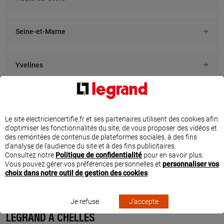
Seine-et-Marne
À 19.6 km km
À 23.2 km km
INSTALLATIONS
ADI ELEC SOLUTIONS
ELECTRIQUES GUARDA
5 rue du tertre, 77580 VOULANGIS
Yvelines
10 rue du general leclerc, 77170
En savoir plus
BRIE COMTE ROBERT
En savoir plus
Seine-Saint-Denis
Le site electriciencertifie.fr et ses partenaires utilisent des cookies afin
d'optimiser les fonctionnalités du site, de vous proposer des vidéos et
À 23.1 km km
À 31.3 km km
Essonne
des remontées de contenus de plateformes sociales, à des fins
OKIDOM
CHARELEC
d'analyse de l'audience du site et à des fins publicitaires.
30 cours raoult, 77100 MEAUX
11 rue de la pierre droite, 77440
Consultez notre
Politique de confidentialité
pour en savoir plus.
CONGIS SUR THEROUANNE
Vous pouvez gérer vos préférences personnelles et
personnaliser vos
Val-de-Marne
En savoir plus
choix dans notre outil de gestion des cookies
.
En savoir plus
Je refuse
J'accepte
TROUVEZ UN ÉLECTRICIEN CERTIFIÉ PAR
À 35.3 km km
À 36.6 km km
LEGRAND À CHELLES
RUDLER ELEC
ERV