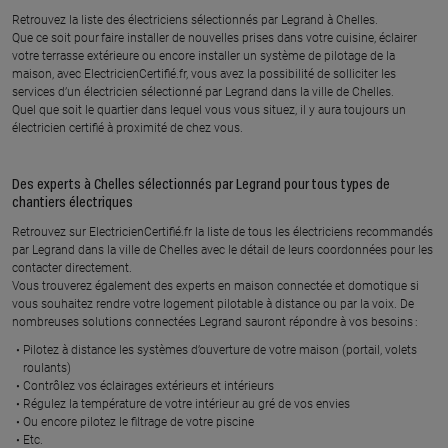
112 rue salvador allende, 77390
53 rue neuve des pres, 77120
Retrouvez la liste des électriciens sélectionnés par Legrand à Chelles.
FOUJU
COULOMMIERS
Que ce soit pour faire installer de nouvelles prises dans votre cuisine, éclairer
votre terrasse extérieure ou encore installer un système de pilotage de la
maison, avec ElectricienCertifié.fr, vous avez la possibilité de solliciter les
En savoir plus
En savoir plus
services d’un électricien sélectionné par Legrand dans la ville de Chelles.
Quel que soit le quartier dans lequel vous vous situez, il y aura toujours un
électricien certifié à proximité de chez vous.
À 37.6 km km
À 37.8 km km
MM ELEC
EDC ELECTRICITE
Des experts à Chelles sélectionnés par Legrand pour tous types de
7 a rue des margats, 77120
54 rue de l yvron, 77540
chantiers électriques
COULOMMIERS
COURPALAY
Retrouvez sur ElectricienCertifié.fr la liste de tous les électriciens recommandés
En savoir plus
En savoir plus
par Legrand dans la ville de Chelles avec le détail de leurs coordonnées pour les
contacter directement.
Vous trouverez également des experts en maison connectée et domotique si
vous souhaitez rendre votre logement pilotable à distance ou par la voix. De
À 37.3 km km
À 40.8 km km
nombreuses solutions connectées Legrand sauront répondre à vos besoins :
DV RENOVATION
DAVID BUGNICOURT
Pilotez à distance les systèmes d’ouverture de votre maison (portail, volets
6 place des victoires, 77950
12 rue de l eglise, 77115 SIVRY
roulants)
MAINCY
COURTRY
Contrôlez vos éclairages extérieurs et intérieurs
Régulez la température de votre intérieur au gré de vos envies
En savoir plus
En savoir plus
Ou encore pilotez le filtrage de votre piscine
Etc.