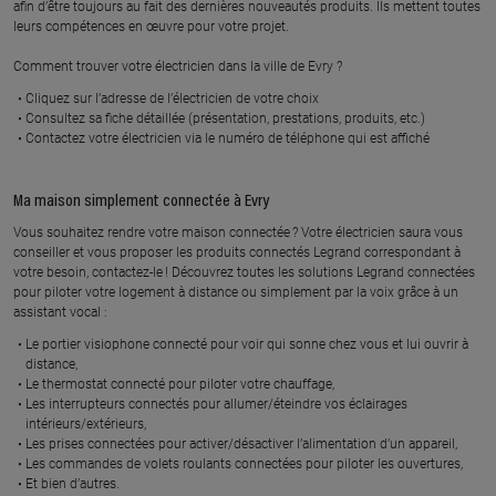
afin d’être toujours au fait des dernières nouveautés produits. Ils mettent toutes
PARAY VIEILLE POSTE
SAVIGNY SUR ORGE
leurs compétences en œuvre pour votre projet.
En savoir plus
En savoir plus
Comment trouver votre électricien dans la ville de Evry ?
Cliquez sur l’adresse de l’électricien de votre choix
Consultez sa fiche détaillée (présentation, prestations, produits, etc.)
À 10.5 km km
À 10 km km
Contactez votre électricien via le numéro de téléphone qui est affiché
ARTEC ENERGIES ET
TAQ ELEC
SERVICES
52 b rue du champfleuri, 91800
BRUNOY
29 rue pierre semard, 91700
Ma maison simplement connectée à Evry
VILLIERS-SUR-ORGE
Vous souhaitez rendre votre maison connectée ? Votre électricien saura vous
En savoir plus
conseiller et vous proposer les produits connectés Legrand correspondant à
En savoir plus
votre besoin, contactez-le ! Découvrez toutes les solutions Legrand connectées
pour piloter votre logement à distance ou simplement par la voix grâce à un
assistant vocal :
À 11.2 km km
À 12.6 km km
Le portier visiophone connecté pour voir qui sonne chez vous et lui ouvrir à
EG ELEC
R2C ELEC
distance,
Le thermostat connecté pour piloter votre chauffage,
7, rue du limousin, 91220
9 chemin de la garenne, 91310
Les interrupteurs connectés pour allumer/éteindre vos éclairages
BRETIGNY SUR ORGE
LINAS
intérieurs/extérieurs,
Les prises connectées pour activer/désactiver l’alimentation d’un appareil,
En savoir plus
En savoir plus
Les commandes de volets roulants connectées pour piloter les ouvertures,
Et bien d’autres.