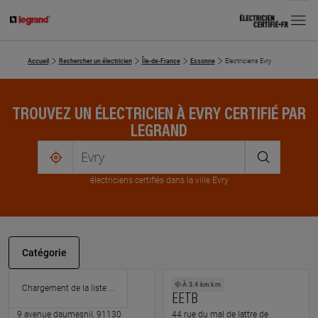
MENU
Accueil
Rechercher un électricien
Île-de-France
Essonne
Electriciens Evry
TROUVEZ UN ÉLECTRICIEN À EVRY CERTIFIÉ PAR
LEGRAND
me
localiser
électricien
s
certifié
s
dans la ville Evry
Catégorie
À 3.2 km km
À 3.4 km km
MG ELEC+
EETB
9 avenue daumesnil, 91130
44 rue du mal de lattre de