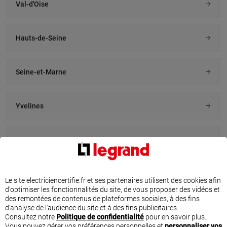
Val-d'Oise
BOIS
En savoir plus
En savoir plus
Hauts-de-Seine
À 8.9 km km
À 9.2 km km
Seine-et-Marne
ISOLEC
ENTREPRISE KRIKORIAN
95 avenue jean jaures, 91230
36 ter rue des vallees, 91800
MONTGERON
BRUNOY
Yvelines
En savoir plus
En savoir plus
Seine-Saint-Denis
À 9.5 km km
À 9.8 km km
F3E
SARAZIN PASCAL
3 rue antoine de saint exupery,
25 avenue de l armee leclerc,
Essonne
91220 BRETIGNY SUR ORGE
91600 SAVIGNY SUR ORGE
Le site electriciencertifie.fr et ses partenaires utilisent des cookies afin
d'optimiser les fonctionnalités du site, de vous proposer des vidéos et
En savoir plus
En savoir plus
des remontées de contenus de plateformes sociales, à des fins
Val-de-Marne
d'analyse de l'audience du site et à des fins publicitaires.
Consultez notre
Politique de confidentialité
pour en savoir plus.
Vous pouvez gérer vos préférences personnelles et
personnaliser vos