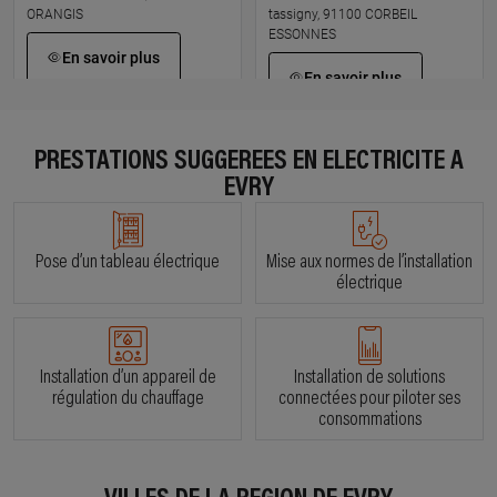
ORANGIS
tassigny, 91100 CORBEIL
ESSONNES
En savoir plus
En savoir plus
PRESTATIONS SUGGÉRÉES EN ÉLECTRICITÉ À
À 4.3 km km
À 5.5 km km
JM ELEC
ALLIANCE ELECTRIQUE
EVRY
3 rue de l aubepine, 91090 LISSES
8 b allee des grandes pieces,
91210 DRAVEIL
En savoir plus
Pose d’un tableau électrique
Mise aux normes de l’installation
En savoir plus
électrique
À 5.1 km km
À 6.7 km km
EGD
FILIPELEC
Installation d’un appareil de
Installation de solutions
72 avenue eugene delacroix,
73 allee de la cite nouvelle, 91210
régulation du chauffage
connectées pour piloter ses
91210 DRAVEIL
DRAVEIL
consommations
En savoir plus
En savoir plus