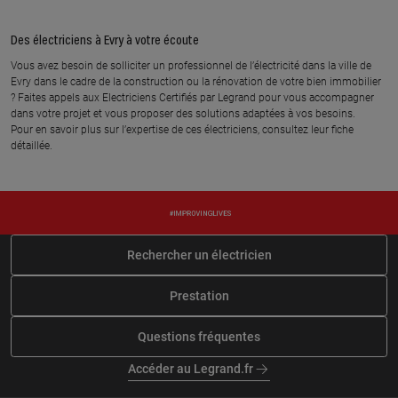
À 12.6 km km
À 12.6 km km
DEMON
ELECTRICITE VALENTE
Des électriciens à Evry à votre écoute
31 rue du pont aux pins, 91310
23 rue des sablons, 91310 LINAS
Vous avez besoin de solliciter un professionnel de l’électricité dans la ville de
MONTLHERY
Evry dans le cadre de la construction ou la rénovation de votre bien immobilier
En savoir plus
? Faites appels aux Electriciens Certifiés par Legrand pour vous accompagner
En savoir plus
dans votre projet et vous proposer des solutions adaptées à vos besoins.
Pour en savoir plus sur l’expertise de ces électriciens, consultez leur fiche
détaillée.
À 12.8 km km
À 13.9 km km
LETELLIER ELECTRIQUE
CIDE
DOMOTIQUE
20 avenue ampere, 91320
WISSOUS
3 voie des peupliers, 91620 LA
VILLE-DU-BOIS
Rechercher un électricien
En savoir plus
En savoir plus
Prestation
Questions fréquentes
À 13.7 km km
À 14 km km
C F B 91
R T ELEC
Accéder au Legrand.fr
23 rue du centre, 91630
92 avenue jean mermoz, 91320
MAROLLES EN HUREPOIX
WISSOUS