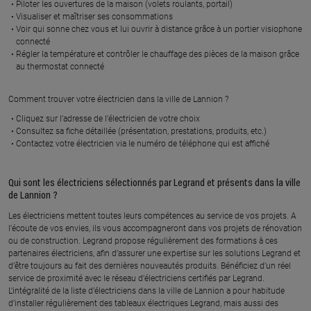
Piloter les ouvertures de la maison (volets roulants, portail)
SEBILLE
CARIMALO
Visualiser et maîtriser ses consommations
CONSTRUCTION
1 la cour gallon d en bas, 22400
Voir qui sonne chez vous et lui ouvrir à distance grâce à un portier visiophone
QUINTENIC
connecté
7 impasse claude louis berthollet,
Régler la température et contrôler le chauffage des pièces de la maison grâce
22600 LOUDEAC
au thermostat connecté
En savoir plus
En savoir plus
Comment trouver votre électricien dans la ville de Lannion ?
Cliquez sur l’adresse de l’électricien de votre choix
Consultez sa fiche détaillée (présentation, prestations, produits, etc.)
À 82.4 km km
À 82.1 km km
Contactez votre électricien via le numéro de téléphone qui est affiché
CAIL
GOURANTON JEAN
PIERRE
za de kerzuguet, 22600 LOUDEAC
11 l epine briend, 22240 FREHEL
Qui sont les électriciens sélectionnés par Legrand et présents dans la ville
En savoir plus
de Lannion ?
En savoir plus
Les électriciens mettent toutes leurs compétences au service de vos projets. A
l’écoute de vos envies, ils vous accompagneront dans vos projets de rénovation
ou de construction. Legrand propose régulièrement des formations à ces
partenaires électriciens, afin d’assurer une expertise sur les solutions Legrand et
À 83.9 km km
À 102.4 km km
GUENNIC PIERRE
HBT ELECTRICITE
d’être toujours au fait des dernières nouveautés produits. Bénéficiez d’un réel
service de proximité avec le réseau d’électriciens certifiés par Legrand.
70 crissouet, 22550 PLEBOULLE
2 impasse des vignes, 22100
L’intégralité de la liste d’électriciens dans la ville de Lannion a pour habitude
AUCALEUC
d’installer régulièrement des tableaux électriques Legrand, mais aussi des
En savoir plus