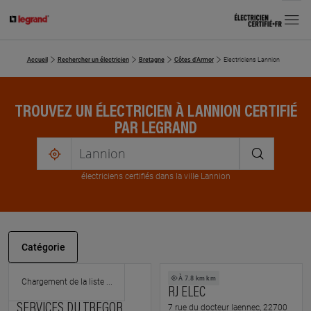
MENU
Accueil
Rechercher un électricien
Bretagne
Côtes d'Armor
Electriciens Lannion
TROUVEZ UN ÉLECTRICIEN À LANNION CERTIFIÉ
PAR LEGRAND
me
localiser
électricien
s
certifié
s
dans la ville Lannion
Catégorie
À 7.2 km km
À 7.8 km km
RENOVATION ET
RJ ELEC
SERVICES DU TREGOR
7 rue du docteur laennec, 22700