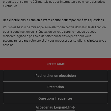
produits de la gamme Céliane, tels que des interrupteurs ou encore des prises
En savoir plus
électriques.
Des électriciens à Lannion à votre écoute pour répondre à vos questions
À 107.4 km km
ABL AMENAGEMENT
Vous avez besoin de faire appel à un électricien certifié dans la ville de Lannion
11 rue du suroit, 22100 TADEN
pour la construction ou la rénovation de votre appartement ou de votre
maison ? Legrand a pris soin de sélectionner des experts pour vous
En savoir plus
accompagner dans votre projet et vous proposer des solutions adaptées à vos
besoins.
Rechercher un électricien
Prestation
Questions fréquentes
Accéder au Legrand.fr