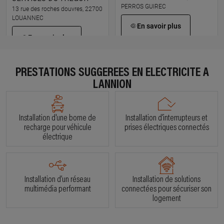
PERROS GUIREC
13 rue des roches douvres, 22700
LOUANNEC
En savoir plus
En savoir plus
PRESTATIONS SUGGÉRÉES EN ÉLECTRICITÉ À
À 10.3 km km
À 23.8 km km
ABALAM SAMUEL
ARTIGAUD
LANNION
26 rue du general de gaulle,
zone artisanale kerantour nord,
22140 CAVAN
22740 PLEUDANIEL
Installation d'une borne de
Installation d'interrupteurs et
En savoir plus
En savoir plus
recharge pour véhicule
prises électriques connectés
électrique
À 29 km km
À 46.1 km km
NOAH ELECTRICITE
PLOMB ELEC
18 rue de parc an ty, 22200
7 rue courtil de la noe, 22590
Installation d’un réseau
Installation de solutions
GRACES
TREGOMEUR
multimédia performant
connectées pour sécuriser son
logement
En savoir plus
En savoir plus