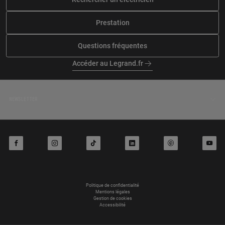
Prestation
Questions fréquentes
Accéder au Legrand.fr
NEWSLETTER
facebook
instagram
tiktok
linkedin
pinterest
youtube
Politique de confidentialité
Mentions légales
Gestion de cookies
Accessibilité