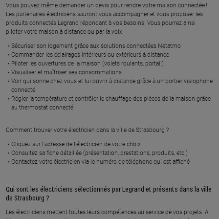
Vous pouvez même demander un devis pour rendre votre maison connectée !
En savoir plus
En savoir plus
Les partenaires électriciens sauront vous accompagner et vous proposer les
produits connectés Legrand répondant à vos besoins. Vous pourrez ainsi
piloter votre maison à distance ou par la voix.
À 89.4 km km
À 89.1 km km
Sécuriser son logement grâce aux solutions connectées Netatmo
PLE DARDOT ELECTRICITE
YOANN TRANCHANT
Commander les éclairages intérieurs ou extérieurs à distance
Piloter les ouvertures de la maison (volets roulants, portail)
73 grande rue, 02400 CHATEAU
1 t rue du fbg de la barre, 02400
Visualiser et maîtriser ses consommations
THIERRY
CHATEAU THIERRY
Voir qui sonne chez vous et lui ouvrir à distance grâce à un portier visiophone
connecté
En savoir plus
En savoir plus
Régler la température et contrôler le chauffage des pièces de la maison grâce
au thermostat connecté
Comment trouver votre électricien dans la ville de Strasbourg ?
Cliquez sur l’adresse de l’électricien de votre choix
Consultez sa fiche détaillée (présentation, prestations, produits, etc.)
Contactez votre électricien via le numéro de téléphone qui est affiché
Qui sont les électriciens sélectionnés par Legrand et présents dans la ville
de Strasbourg ?
Les électriciens mettent toutes leurs compétences au service de vos projets. A