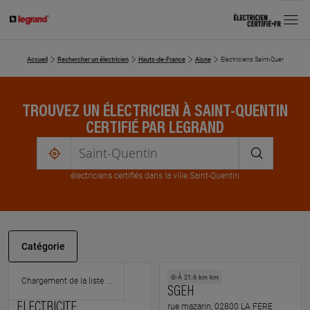
MENU
Accueil
Rechercher un électricien
Hauts-de-France
Aisne
Electriciens Saint-Quentin
TROUVEZ UN ÉLECTRICIEN À SAINT-QUENTIN
CERTIFIÉ PAR LEGRAND
me
localiser
électricien
s
certifié
s
dans la ville Saint-Quentin
Catégorie
À 10 km km
À 21.6 km km
ALARME CLIM
SGEH
ELECTRICITE
rue mazarin, 02800 LA FERE