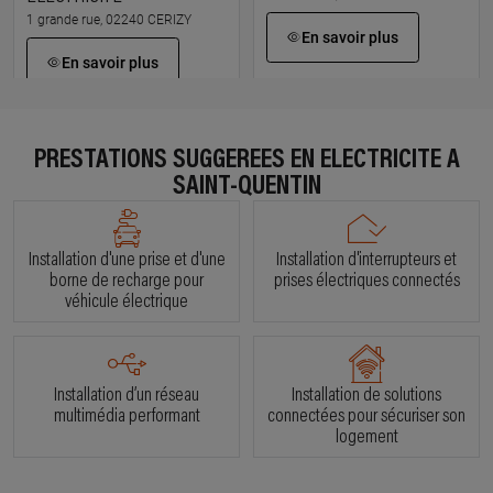
1 grande rue, 02240 CERIZY
En savoir plus
En savoir plus
À 24.8 km km
À 25.7 km km
PRESTATIONS SUGGÉRÉES EN ÉLECTRICITÉ À
MONCH'ELEC
FRANCK BORDEREAUX
SAINT-QUENTIN
439 rue andré godin, 02120 Guise
75 rue pasteur, 02300 CHAUNY
En savoir plus
En savoir plus
Installation d'une prise et d'une
Installation d'interrupteurs et
borne de recharge pour
prises électriques connectés
véhicule électrique
À 27.2 km km
À 29.1 km km
CARBONNIER NICOLAS
ABC ELEC
24 rue pierre brossolette, 02300
14 rue de la batellerie, 02300
OGNES
ABBECOURT
Installation d’un réseau
Installation de solutions
En savoir plus
En savoir plus
multimédia performant
connectées pour sécuriser son
logement
À 31.4 km km
À 44.3 km km