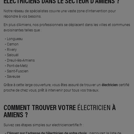
ÉLECTRICIENS DANS LE SECTEUR D'AMIENS ?
Notre réseau de spécialistes couvre une vaste zone d'intervention pour
répondre à vos besoins.
En plus d'Amiens, nos professionnels se déplacent dans les villes et communes
avoisinantes telles que :
Longueau
Camon
Rivery
Salouël
Dreuil-lès-Amiens
Pont-de-Metz
Saint-Fuscien
Saveuse
Grâce à cette large couverture, vous êtes assuré de trouver un
électricien
certifié
proche de chez vous, prêt à intervenir pour tous vos travaux.
COMMENT TROUVER VOTRE
ÉLECTRICIEN
À
AMIENS ?
Suivez ces étapes simples sur electriciencertifie.fr :
Cliquez sur l’adresse de l’électricien de votre choix
: parcourez la liste de