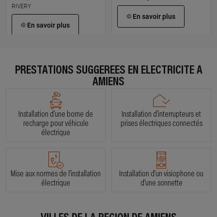
RIVERY
En savoir plus
En savoir plus
À 11.9 km km
À 16 km km
FHB
AMIENS ELEC SOLUTIONS
PRESTATIONS SUGGÉRÉES EN ÉLECTRICITÉ À
10 rue des iris, 80115 PONT
1 rue simon de beauvais, 80250
AMIENS
NOYELLES
ROUVREL
En savoir plus
En savoir plus
Installation d’une borne de
Installation d’interrupteurs et
recharge pour véhicule
prises électriques connectés
électrique
À 18.7 km km
À 20.3 km km
MF ELEC
POIREL
71 rue victor gaillard, 80110
30 rue de la resistance, 80420
MOREUIL
FLIXECOURT
Mise aux normes de l’installation
Installation d’un visiophone ou
électrique
d'une sonnette
En savoir plus
En savoir plus