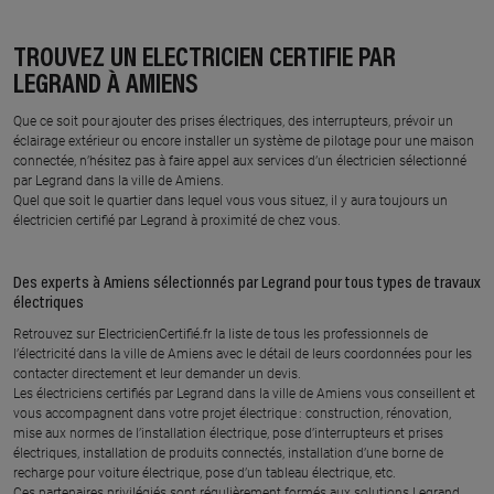
ALBERT
En savoir plus
En savoir plus
TROUVEZ UN ÉLECTRICIEN CERTIFIÉ PAR
LEGRAND À AMIENS
Que ce soit pour ajouter des prises électriques, des interrupteurs, prévoir un
À 27.5 km km
À 28.4 km km
éclairage extérieur ou encore installer un système de pilotage pour une maison
CLEMENT DAUCHET
DEMAIE BRUNO
connectée, n’hésitez pas à faire appel aux services d’un électricien sélectionné
34 rue de la prairie, 80300
23 rue de l'eglise, 80500
par Legrand dans la ville de Amiens.
ALBERT
BOUILLANCOURT LA BATAILLE
Quel que soit le quartier dans lequel vous vous situez, il y aura toujours un
électricien certifié par Legrand à proximité de chez vous.
En savoir plus
En savoir plus
Des experts à Amiens sélectionnés par Legrand pour tous types de travaux
électriques
À 30.1 km km
À 30.7 km km
ARPL ELECTRICITE
POIGNET
Retrouvez sur ElectricienCertifié.fr la liste de tous les professionnels de
l’électricité dans la ville de Amiens avec le détail de leurs coordonnées pour les
2c rue de derriere, 80370
2 rue hangest dolez, 80170
contacter directement et leur demander un devis.
BEAUMETZ
ROSIERES EN SANTERRE
Les électriciens certifiés par Legrand dans la ville de Amiens vous conseillent et
vous accompagnent dans votre projet électrique : construction, rénovation,
En savoir plus
En savoir plus
mise aux normes de l’installation électrique, pose d’interrupteurs et prises
électriques, installation de produits connectés, installation d’une borne de
recharge pour voiture électrique, pose d’un tableau électrique, etc.
Ces partenaires privilégiés sont régulièrement formés aux solutions Legrand
À 42.4 km km
À 48 km km