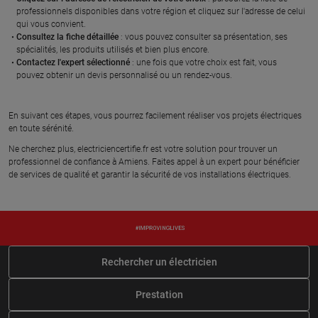
professionnels disponibles dans votre région et cliquez sur l'adresse de celui
qui vous convient.
Consultez la fiche détaillée
: vous pouvez consulter sa présentation, ses
spécialités, les produits utilisés et bien plus encore.
Contactez l'expert sélectionné
: une fois que votre choix est fait, vous
pouvez obtenir un devis personnalisé ou un rendez-vous.
En suivant ces étapes, vous pourrez facilement réaliser vos projets électriques
en toute sérénité.
Ne cherchez plus, electriciencertifie.fr est votre solution pour trouver un
professionnel de confiance à Amiens. Faites appel à un expert pour bénéficier
de services de qualité et garantir la sécurité de vos installations électriques.
Rechercher un électricien
Prestation