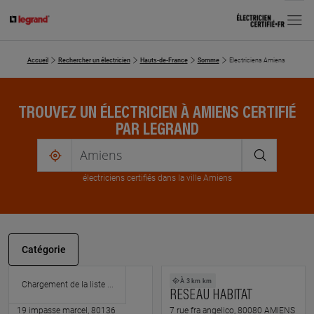
MENU
Accueil
Rechercher un électricien
Hauts-de-France
Somme
Electriciens Amiens
TROUVEZ UN ÉLECTRICIEN À AMIENS CERTIFIÉ
PAR LEGRAND
me
localiser
électricien
s
certifié
s
dans la ville Amiens
Catégorie
À 1.8 km km
À 3 km km
DAVID CARON
RESEAU HABITAT
19 impasse marcel, 80136
7 rue fra angelico, 80080 AMIENS