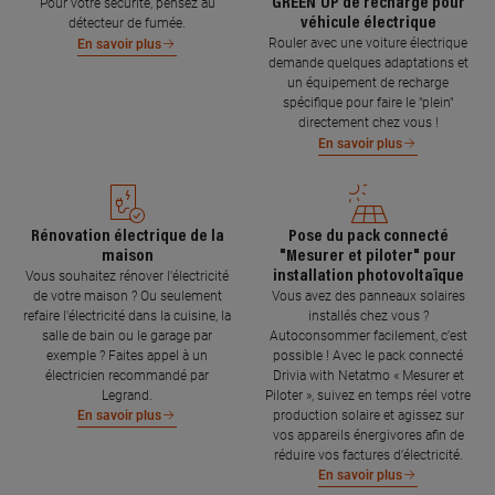
GREEN'UP de recharge pour
Pour votre sécurité, pensez au
véhicule électrique
détecteur de fumée.
Rouler avec une voiture électrique
En savoir plus
demande quelques adaptations et
un équipement de recharge
spécifique pour faire le "plein"
directement chez vous !
En savoir plus
Rénovation électrique de la
Pose du pack connecté
maison
"Mesurer et piloter" pour
installation photovoltaïque
Vous souhaitez rénover l'électricité
de votre maison ? Ou seulement
Vous avez des panneaux solaires
refaire l'électricité dans la cuisine, la
installés chez vous ?
salle de bain ou le garage par
Autoconsommer facilement, c’est
exemple ? Faites appel à un
possible ! Avec le pack connecté
électricien recommandé par
Drivia with Netatmo « Mesurer et
Legrand.
Piloter », suivez en temps réel votre
production solaire et agissez sur
En savoir plus
vos appareils énergivores afin de
réduire vos factures d’électricité.
En savoir plus