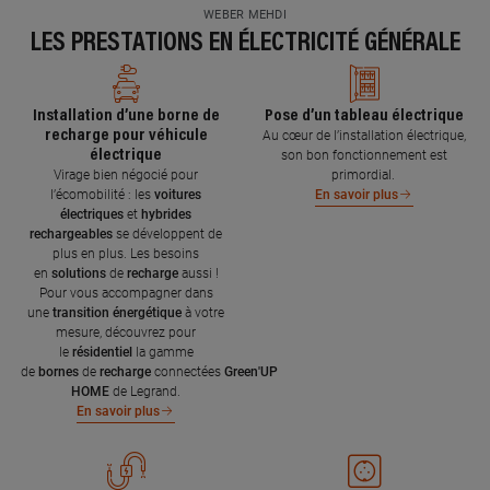
WEBER MEHDI
LES PRESTATIONS EN ÉLECTRICITÉ GÉNÉRALE
Installation d’une borne de
Pose d’un tableau électrique
recharge pour véhicule
Au cœur de l’installation électrique,
électrique
son bon fonctionnement est
Virage bien négocié pour
primordial.
l’écomobilité : les
voitures
En savoir plus
électriques
et
hybrides
rechargeables
se développent de
plus en plus. Les besoins
en
solutions
de
recharge
aussi !
Pour vous accompagner dans
une
transition énergétique
à votre
mesure, découvrez pour
le
résidentiel
la gamme
de
bornes
de
recharge
connectées
Green'UP
HOME
de Legrand.
En savoir plus