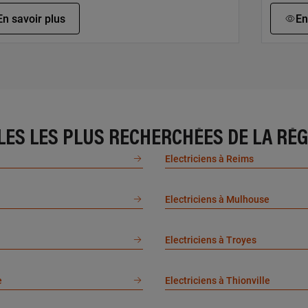
En savoir plus
En
DERIC COLLIN
DAVI
e du chateau de chevillon, 52170 CHEVILLON
13 rue
LES LES PLUS RECHERCHÉES DE LA RÉ
En savoir plus
En
Electriciens à Reims
XANDRE LEROY
Electriciens à Mulhouse
DAM
e de manonville, 54113 MOUTROT
4 rue p
Electriciens à Troyes
En savoir plus
En
e
Electriciens à Thionville