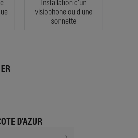
de
Installation d'un
 savoir plus
que
visiophone ou d'une
sonnette
7 km km
EC ENERGIES
de verdet, 04300 NIOZELLES
 savoir plus
MER
km km
EC
min des battarins, 04110 VACHERES
ÔTE D'AZUR
 savoir plus