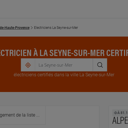
-de-Haute-Provence
Electriciens La Seyne-sur-Mer
CTRICIEN À LA SEYNE-SUR-MER CERTI
me
électricien
s
certifié
s
dans la ville La Seyne-sur-Mer
localiser
1.5 km km
À 81.
EVES
ALPE