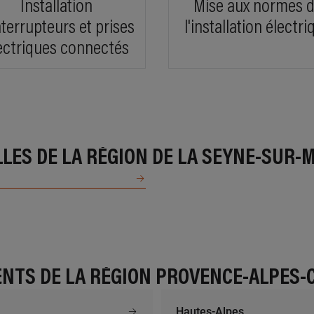
Installation
Mise aux normes 
En
nterrupteurs et prises
l'installation électri
ectriques connectés
1.5 km km
À 92.
2C
R EL
artisanale de pitaugier, 04300 MANE
le jas 
En savoir plus
En
LLES DE LA RÉGION DE LA SEYNE-SUR-
3.6 km km
À 94 
CTRICITE BAS ALPINE
BTEL
ticement la treille, 04700 ORAISON
171 che
NTS DE LA RÉGION PROVENCE-ALPES-C
En savoir plus
En
Hautes-Alpes