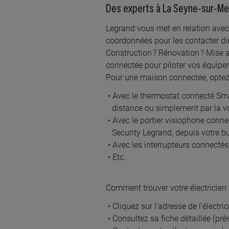
À 1
Des experts à La Seyne-sur-Mer
PEL
Legrand vous met en relation avec u
32 bd
coordonnées pour les contacter d
Construction ? Rénovation ? Mise a
connectée pour piloter vos équipeme
Pour une maison connectée, optez p
Avec le thermostat connecté Smar
À 1
distance ou simplement par la v
DAV
Avec le portier visiophone conne
Security Legrand, depuis votre 
lieu d
Avec les interrupteurs connectés
Etc.
Comment trouver votre électricien
Cliquez sur l’adresse de l’électri
Consultez sa fiche détaillée (prés