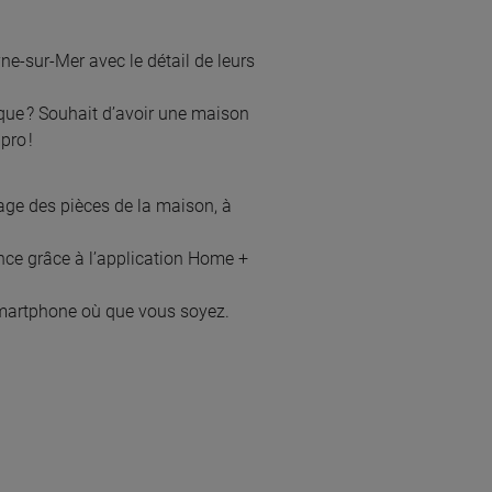
.7 km km
IER DONATELLI SERVICES
yne-sur-Mer avec le détail de leurs
ncipale, 04420 LE BRUSQUET
ique ? Souhait d’avoir une maison
 savoir plus
 pro !
age des pièces de la maison, à
.4 km km
C
ance grâce à l’application Home +
n de la farriere, 04400 BARCELONNETTE
e Smartphone où que vous soyez.
 savoir plus