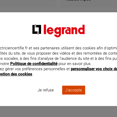
5.2 km km
À 100
Alpes-Maritimes
RO ELECTRICITE
EJS 
e des ateliers, 04300 FORCALQUIER
campagn
Vaucluse
En savoir plus
En
ctriciencertifie.fr et ses partenaires utilisent des cookies afin d'optim
lités du site, de vous proposer des vidéos et des remontées de con
s sociales, à des fins d'analyse de l'audience du site et à des fins pub
 notre
Politique de confidentialité
pour en savoir plus.
03.8 km km
À 103
ez gérer vos préférences personnelles et
personnaliser vos choix d
AUD ELEC
COU
gestion des cookies
.
ICIEN CERTIFIÉ PAR LEGRAND À LA SE
rue beausejour, 04190 LES MEES
parc d 
Je refuse
J'accepte
i les experts sélectionnés par Legrand à La Seyne-sur-Mer.
En savoir plus
En
 nouvelles prises dans votre cuisine, poser un tableau électrique 
s à solliciter les services d’un électricien sélectionné par Legran