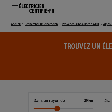
MENU
Accueil
Rechercher un électricien
Provence-Alpes-Côte d'Azur
Alpes
Chercher un électricien
Prestations
TROUVEZ UN ÉLE
Questions fréquentes
À 8
Distance
Dans un rayon de
20
km
EST