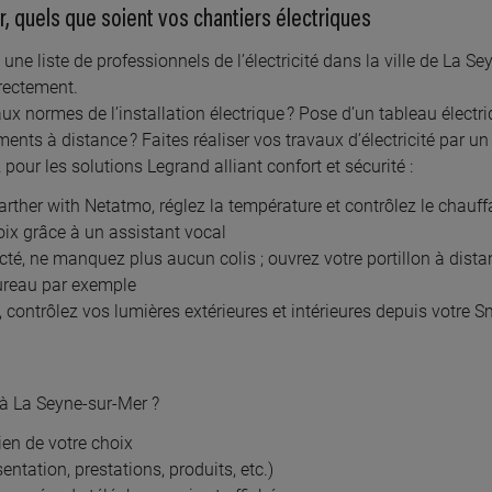
14 km km
À 122
, quels que soient vos chantiers électriques
ESTOR ELECTRICITE
OLIV
ne liste de professionnels de l’électricité dans la ville de La Se
 victor hugo, 04000 DIGNE LES BAINS
rue pri
irectement.
ux normes de l’installation électrique ? Pose d’un tableau électr
En savoir plus
En
nts à distance ? Faites réaliser vos travaux d’électricité par un
our les solutions Legrand alliant confort et sécurité :
ther with Netatmo, réglez la température et contrôlez le chauff
39.3 km km
À 155
oix grâce à un assistant vocal
ID JEAN LOUIS
GLE
cté, ne manquez plus aucun colis ; ouvrez votre portillon à dist
bureau par exemple
it luerry, 04250 MELVE
3 chemi
, contrôlez vos lumières extérieures et intérieures depuis votr
En savoir plus
En
 à La Seyne-sur-Mer ?
cien de votre choix
entation, prestations, produits, etc.)