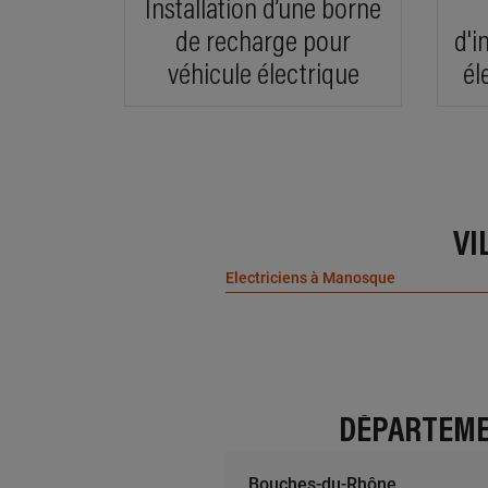
Installation d’une borne
de recharge pour
d'i
véhicule électrique
él
À 9
AE
zone 
VI
Electriciens à Manosque
À 9
ELE
40 lo
DÉPARTEME
Bouches-du-Rhône