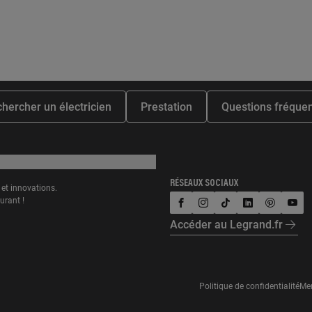
hercher un électricien
Prestation
Questions fréque
RÉSEAUX SOCIAUX
et innovations.
urant !
facebook
instagram
tiktok
linkedin
pinterest
yout
Accéder au Legrand.fr
Politique de confidentialité
Men