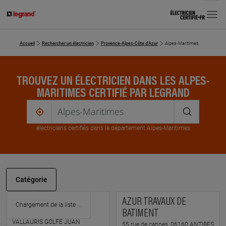
MENU
Accueil
Rechercher un électricien
Provence-Alpes-Côte d'Azur
Alpes-Maritimes
TROUVEZ UN ÉLECTRICIEN DANS LES ALPES-
MARITIMES CERTIFIÉ PAR LEGRAND
me
localiser
électricien
s
certifié
s
dans le département Alpes-Maritimes
Catégorie
THOMAS MOREL
AZUR TRAVAUX DE
BATIMENT
355 av des courcettes, 06220
VALLAURIS GOLFE JUAN
55 rue de cannes, 06160 ANTIBES