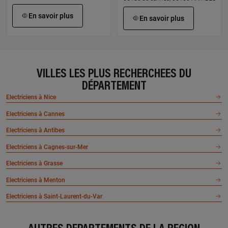
En savoir plus
En savoir plus
BS ELECTRICITE
STERRE ELECTRICITE
22 avenue du tapis vert, 06220
610 chemin de riquebonne,
VILLES LES PLUS RECHERCHÉES DU
VALLAURIS
06220 VALLAURIS
DÉPARTEMENT
En savoir plus
En savoir plus
Electriciens à Nice
Electriciens à Cannes
ANDREAS ROSS
ASSESS BATIMENT
Electriciens à Antibes
63 rue de cannes, 06110 LE
27 boulevard montfleury, 06400
Electriciens à Cagnes-sur-Mer
CANNET
CANNES
Electriciens à Grasse
En savoir plus
En savoir plus
Electriciens à Menton
Electriciens à Saint-Laurent-du-Var
ADRIEN MATOS AP
SUD TECHNIC ELECTRIC
ELECTRICITE
1609 chemin de st bernard,
06220 VALLAURIS
171 chemin des vieux brusquets,