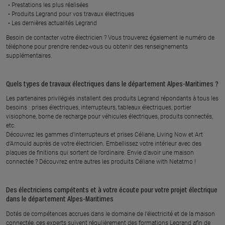
Prestations les plus réalisées
06410 BIOT
52 chemin de la vieille fontaine,
Produits Legrand pour vos travaux électriques
06250 MOUGINS
Les dernières actualités Legrand
En savoir plus
Besoin de contacter votre électricien ? Vous trouverez également le numéro de
En savoir plus
téléphone pour prendre rendez-vous ou obtenir des renseignements
supplémentaires.
AUTODOM
SMART HOUSE
Quels types de travaux électriques dans le département Alpes-Maritimes ?
203 chemin du parc du roy, 06410
540 avenue de la plaine, 06250
BIOT
MOUGINS
Les partenaires privilégiés installent des produits Legrand répondants à tous les
besoins : prises électriques, interrupteurs, tableaux électriques, portier
En savoir plus
En savoir plus
visiophone, borne de recharge pour véhicules électriques, produits connectés,
etc.
Découvrez les gammes d’interrupteurs et prises Céliane, Living Now et Art
d’Arnould auprès de votre électricien. Embellissez votre intérieur avec des
DUARTE NEWCO
VOLTAIR
plaques de finitions qui sortent de l’ordinaire. Envie d’avoir une maison
24 d allee charles nungesser,
176 avenue de la plaine, 06250
connectée ? Découvrez entre autres les produits Céliane with Netatmo !
06210 MANDELIEU LA NAPOULE
MOUGINS
En savoir plus
En savoir plus
Des électriciens compétents et à votre écoute pour votre projet électrique
dans le département Alpes-Maritimes
Dotés de compétences accrues dans le domaine de l’électricité et de la maison
QUALITY ELEC
HOM'ELEC
connectée, ces experts suivent régulièrement des formations Legrand afin de