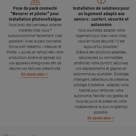
Pose du pack connecté
Installation de solutions pour
"Mesurer et piloter" pour
un logement adapté aux
installation photovoltaïque
seniors : confort, sécurité et
autonomie
Vous avez des panneaux solaires
installés chez vous ?
Vous souhaitez adapter votre
Autoconsommer facilement, c’est
logement pour bien vieillir chez
possible ! Avec le pack connecté
vous en toute sécurité ? C’est
Drivia with Netatmo « Mesurer et
aujourd’hui possible !
Piloter », suivez en temps réel votre
Grâce à des solutions adaptées,
production solaire et agissez sur
astucieuses ou connectées,
vos appareils énergivores afin de
améliorez votre confort, sécurisez
réduire vos factures d’électricité.
vos déplacements et gagnez en
autonomie au quotidien. Éclairage
En savoir plus
intelligent, détecteurs de présence,
pilotage à distance : adaptez votre
habitat pour renforcer votre
autonomie, faciliter vos gestes de
tous les jours et préserver votre
indépendance le plus longtemps
possible.
En savoir plus