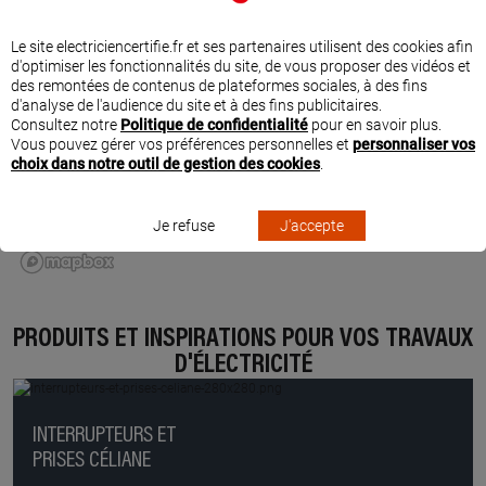
Le site electriciencertifie.fr et ses partenaires utilisent des cookies afin
d'optimiser les fonctionnalités du site, de vous proposer des vidéos et
des remontées de contenus de plateformes sociales, à des fins
d'analyse de l'audience du site et à des fins publicitaires.
Consultez notre
Politique de confidentialité
pour en savoir plus.
Vous pouvez gérer vos préférences personnelles et
personnaliser vos
choix dans notre outil de gestion des cookies
.
Je refuse
J'accepte
PRODUITS ET INSPIRATIONS POUR VOS TRAVAUX
D'ÉLECTRICITÉ
INTERRUPTEURS ET
PRISES CÉLIANE