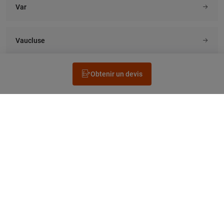
Var
Vaucluse
Obtenir un devis
Rechercher un électricien
Prestation
Questions fréquentes
Accéder au Legrand.fr
NEWSLETTER