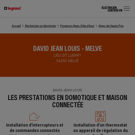
MENU
Accueil
Rechercher un électricien
Provence-Alpes-Côte d'Azur
Alpes-de-Haute-Provence
DAVID JEAN LOUIS - MELVE
LIEU DIT LUERRY
04250 MELVE
DAVID JEAN LOUIS
LES PRESTATIONS EN DOMOTIQUE ET MAISON
CONNECTÉE
Installation d’interrupteurs et
Installation d’un thermostat
de commandes connectés
ou appareil de régulation du