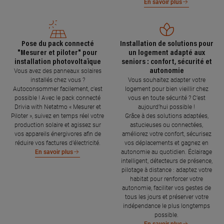
En savoir plus
Pose du pack connecté
Installation de solutions pour
"Mesurer et piloter" pour
un logement adapté aux
installation photovoltaïque
seniors : confort, sécurité et
autonomie
Vous avez des panneaux solaires
installés chez vous ?
Vous souhaitez adapter votre
Autoconsommer facilement, c’est
logement pour bien vieillir chez
possible ! Avec le pack connecté
vous en toute sécurité ? C’est
Drivia with Netatmo « Mesurer et
aujourd’hui possible !
Piloter », suivez en temps réel votre
Grâce à des solutions adaptées,
production solaire et agissez sur
astucieuses ou connectées,
vos appareils énergivores afin de
améliorez votre confort, sécurisez
réduire vos factures d’électricité.
vos déplacements et gagnez en
autonomie au quotidien. Éclairage
En savoir plus
intelligent, détecteurs de présence,
pilotage à distance : adaptez votre
habitat pour renforcer votre
autonomie, faciliter vos gestes de
tous les jours et préserver votre
indépendance le plus longtemps
possible.