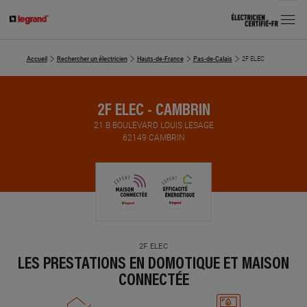
MENU
Accueil
Rechercher un électricien
Hauts-de-France
Pas-de-Calais
2F ELEC
2F ELEC - CAMBRIN
21 B BOULEVARD LOUIS LESAGE
62149 CAMBRIN
2F ELEC
LES PRESTATIONS EN DOMOTIQUE ET MAISON
CONNECTÉE