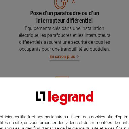
Pose d’un parafoudre ou d'un
interrupteur différentiel
Equipements clés dans une installation
électrique, les parafoudres et les interrupteurs
différentiels assurent une sécurité de tous les
occupants pour une tranquillité au quotidien.
En savoir plus
Mise aux normes de l’installation
électrique
Parce que l’électricité implique la sécurité et la
ctriciencertifie.fr et ses partenaires utilisent des cookies afin d'optim
lités du site, de vous proposer des vidéos et des remontées de con
protection de votre famille et de vos biens,
s sociales, à des fins d'analyse de l'audience du site et à des fins pub