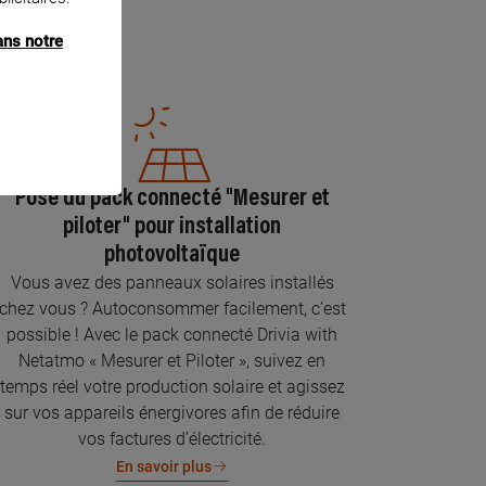
ans notre
Pose du pack connecté "Mesurer et
piloter" pour installation
photovoltaïque
Vous avez des panneaux solaires installés
chez vous ? Autoconsommer facilement, c’est
possible ! Avec le pack connecté Drivia with
Netatmo « Mesurer et Piloter », suivez en
temps réel votre production solaire et agissez
sur vos appareils énergivores afin de réduire
vos factures d’électricité.
En savoir plus