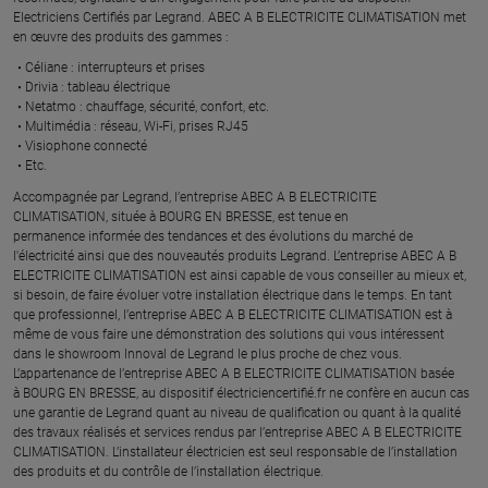
Electriciens Certifiés par Legrand​. ABEC A B ELECTRICITE CLIMATISATION met
en œuvre des produits des gammes : ​
Céliane : interrupteurs et prises ​
Drivia : tableau électrique ​
Netatmo : chauffage, sécurité, confort, etc.​
Multimédia : réseau, Wi-Fi, prises RJ45​
Visiophone connecté​
Etc.​
​Accompagnée par Legrand, l’entreprise ABEC A B ELECTRICITE
CLIMATISATION, située à BOURG EN BRESSE, est tenue en
permanence informée des tendances et des évolutions du marché de
l'électricité ainsi que des nouveautés produits Legrand. L’entreprise ABEC A B
ELECTRICITE CLIMATISATION est ainsi capable de vous conseiller au mieux et,
si besoin, de faire évoluer votre installation électrique dans le temps. En tant
que professionnel, l’entreprise ABEC A B ELECTRICITE CLIMATISATION est à
même de vous faire une démonstration des solutions qui vous intéressent
dans le showroom Innoval de Legrand le plus proche de chez vous.​
L’appartenance de l’entreprise ABEC A B ELECTRICITE CLIMATISATION basée
à BOURG EN BRESSE, au dispositif électriciencertifié.fr ne confère en aucun cas
une garantie de Legrand quant au niveau de qualification ou quant à la qualité
des travaux réalisés et services rendus par l’entreprise ABEC A B ELECTRICITE
CLIMATISATION. L’installateur électricien est seul responsable de l’installation
des produits et du contrôle de l’installation électrique.