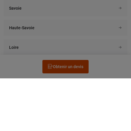
Savoie
Haute-Savoie
Loire
Obtenir un devis
Rechercher un électricien
Prestation
Questions fréquentes
Accéder au Legrand.fr