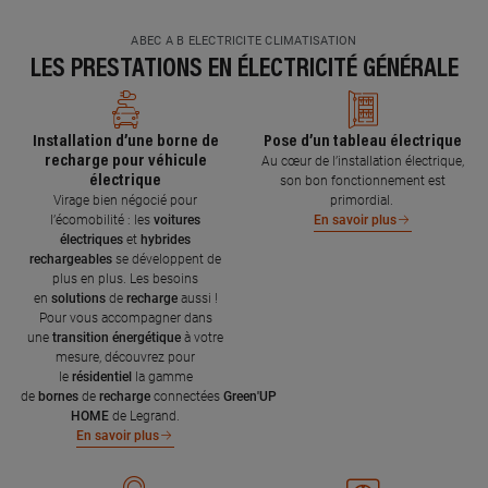
ABEC A B ELECTRICITE CLIMATISATION
LES PRESTATIONS EN ÉLECTRICITÉ GÉNÉRALE
Installation d’une borne de
Pose d’un tableau électrique
recharge pour véhicule
Au cœur de l’installation électrique,
électrique
son bon fonctionnement est
Virage bien négocié pour
primordial.
l’écomobilité : les
voitures
En savoir plus
électriques
et
hybrides
rechargeables
se développent de
plus en plus. Les besoins
en
solutions
de
recharge
aussi !
Pour vous accompagner dans
une
transition énergétique
à votre
mesure, découvrez pour
le
résidentiel
la gamme
de
bornes
de
recharge
connectées
Green'UP
HOME
de Legrand.
En savoir plus