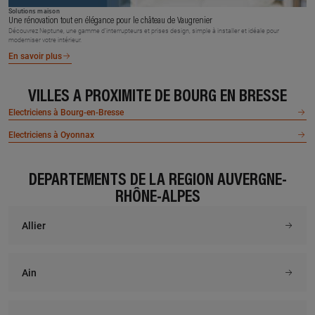
Solutions maison
Une rénovation tout en élégance pour le château de Vaugrenier
Découvrez Neptune, une gamme d’interrupteurs et prises design, simple à installer et idéale pour
moderniser votre intérieur.
En savoir plus
VILLES À PROXIMITÉ DE BOURG EN BRESSE
Electriciens à Bourg-en-Bresse
Electriciens à Oyonnax
DÉPARTEMENTS DE LA RÉGION AUVERGNE-
RHÔNE-ALPES
Allier
Ain