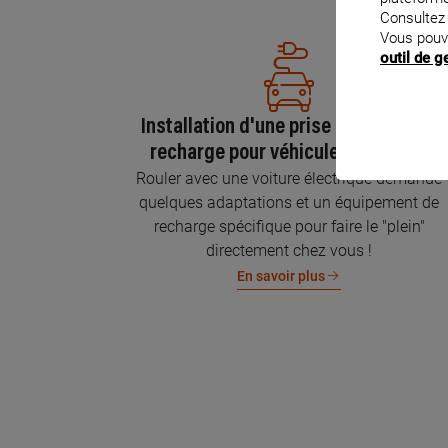
Consultez
Vous pouv
outil de 
Installation d'une prise GREEN'UP de
recharge pour véhicule électrique
Rouler avec une voiture électrique demande
quelques adaptations et un équipement de
recharge spécifique pour faire le "plein"
directement chez vous !
En savoir plus