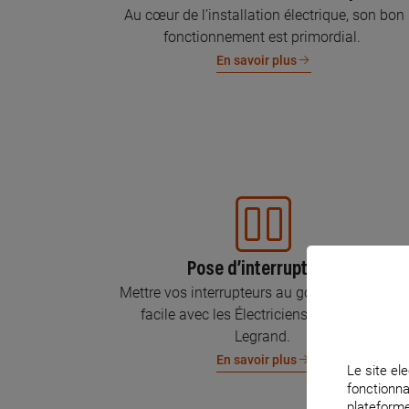
Au cœur de l’installation électrique, son bon
fonctionnement est primordial.
En savoir plus
Pose d’interrupteurs
Mettre vos interrupteurs au goût du jour, c’est
facile avec les Électriciens Certifiés par
Legrand.
En savoir plus
Le site ele
fonctionna
plateforme