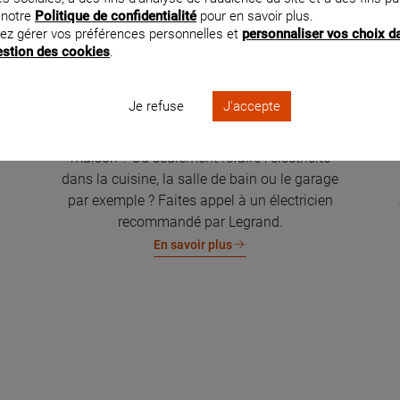
 notre
Politique de confidentialité
pour en savoir plus.
ez gérer vos préférences personnelles et
personnaliser vos choix d
gestion des cookies
.
Je refuse
J'accepte
Rénovation électrique de la maison
Vous souhaitez rénover l'électricité de votre
maison ? Ou seulement refaire l'électricité
dans la cuisine, la salle de bain ou le garage
par exemple ? Faites appel à un électricien
recommandé par Legrand.
En savoir plus