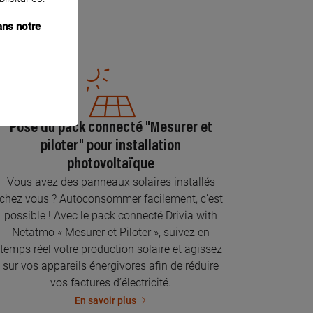
ans notre
Pose du pack connecté "Mesurer et
piloter" pour installation
photovoltaïque
Vous avez des panneaux solaires installés
chez vous ? Autoconsommer facilement, c’est
possible ! Avec le pack connecté Drivia with
Netatmo « Mesurer et Piloter », suivez en
temps réel votre production solaire et agissez
sur vos appareils énergivores afin de réduire
vos factures d’électricité.
En savoir plus