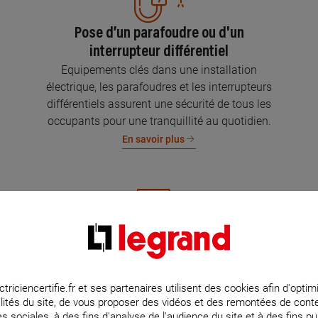
Pose d’un parafoudre ou d'un
interrupteur différentiel
Equipements clés dans une installation
électrique, les parafoudres et les interrupteurs
différentiels assurent une sécurité de tous les
occupants pour une tranquillité au quotidien.
En savoir plus
Mise aux normes de l’installation
électrique
Parce que l’électricité implique la sécurité et la
ctriciencertifie.fr et ses partenaires utilisent des cookies afin d'optim
lités du site, de vous proposer des vidéos et des remontées de con
protection de votre famille et de vos biens,
s sociales, à des fins d'analyse de l'audience du site et à des fins pub