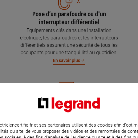
Pose d’un parafoudre ou d'un
interrupteur différentiel
Equipements clés dans une installation
électrique, les parafoudres et les interrupteurs
différentiels assurent une sécurité de tous les
occupants pour une tranquillité au quotidien.
En savoir plus
Mise aux normes de l’installation
électrique
Parce que l’électricité implique la sécurité et la
ctriciencertifie.fr et ses partenaires utilisent des cookies afin d'optim
lités du site, de vous proposer des vidéos et des remontées de con
protection de votre famille et de vos biens,
s sociales, à des fins d'analyse de l'audience du site et à des fins pub