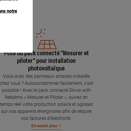
ans notre
Pose du pack connecté "Mesurer et
piloter" pour installation
photovoltaïque
Vous avez des panneaux solaires installés
chez vous ? Autoconsommer facilement, c’est
possible ! Avec le pack connecté Drivia with
Netatmo « Mesurer et Piloter », suivez en
temps réel votre production solaire et agissez
sur vos appareils énergivores afin de réduire
vos factures d’électricité.
En savoir plus