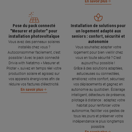
En savoir plus
Pose du pack connecté
Installation de solutions pour
"Mesurer et piloter" pour
un logement adapté aux
installation photovoltaïque
seniors : confort, sécurité et
autonomie
Vous avez des panneaux solaires
installés chez vous ?
Vous souhaitez adapter votre
Autoconsommer facilement, c’est
logement pour bien vieillir chez
possible ! Avec le pack connecté
vous en toute sécurité ? C’est
Drivia with Netatmo « Mesurer et
aujourd’hui possible !
Piloter », suivez en temps réel votre
Grâce à des solutions adaptées,
production solaire et agissez sur
astucieuses ou connectées,
vos appareils énergivores afin de
améliorez votre confort, sécurisez
réduire vos factures d’électricité.
vos déplacements et gagnez en
autonomie au quotidien. Éclairage
En savoir plus
intelligent, détecteurs de présence,
pilotage à distance : adaptez votre
habitat pour renforcer votre
autonomie, faciliter vos gestes de
tous les jours et préserver votre
indépendance le plus longtemps
possible.