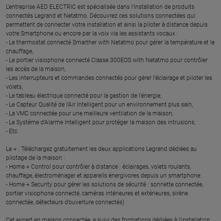
L’entreprise AED ELECTRIC est spécialisée dans l’installation de produits
connectés Legrand et Netatmo. Découvrez ces solutions connectées qui
permettent de connecter votre installation et ainsi la piloter à distance depuis
votre Smartphone ou encore par la voix via les assistants vocaux :
- Le thermostat connecté Smarther with Netatmo pour gérer la température et le
chauffage,
- Le portier visiophone connecté Classe 300EOS with Netatmo pour contrôler
les accès de la maison,
- Les interrupteurs et commandes connectés pour gérer l’éclairage et piloter les
volets,
- Le tableau électrique connecté pour la gestion de l’énergie,
- Le Capteur Qualité de l’Air Intelligent pour un environnement plus sain,
- La VMC connectée pour une meilleure ventilation de la maison,
- Le Système d’Alarme Intelligent pour protéger la maison des intrusions,
- Etc.
Le + : Téléchargez gratuitement les deux applications Legrand dédiées au
pilotage de la maison :
- Home + Control pour contrôler à distance : éclairages, volets roulants,
chauffage, électroménager et appareils énergivores depuis un smartphone.
- Home + Security pour gérer les solutions de sécurité : sonnette connectée,
portier visiophone connecté, caméras intérieures et extérieures, sirène
connectée, détecteurs d’ouverture connectés)
Cet expert en maison connectée, a suivi des formations dédiées à l’installation