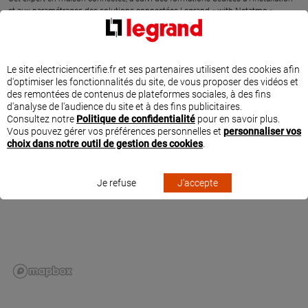
et aux paramétrages des solutions connectées Legrand « with Netatmo ».
SITUER AED ELECTRIC À LEYME
Le site electriciencertifie.fr et ses partenaires utilisent des cookies afin
d'optimiser les fonctionnalités du site, de vous proposer des vidéos et
des remontées de contenus de plateformes sociales, à des fins
d'analyse de l'audience du site et à des fins publicitaires.
Consultez notre
Politique de confidentialité
pour en savoir plus.
Vous pouvez gérer vos préférences personnelles et
personnaliser vos
choix dans notre outil de gestion des cookies
.
Je refuse
J'accepte