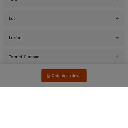
Lot
Lozère
Tarn-et-Garonne
Obtenir un devis
Rechercher un électricien
Prestation
Questions fréquentes