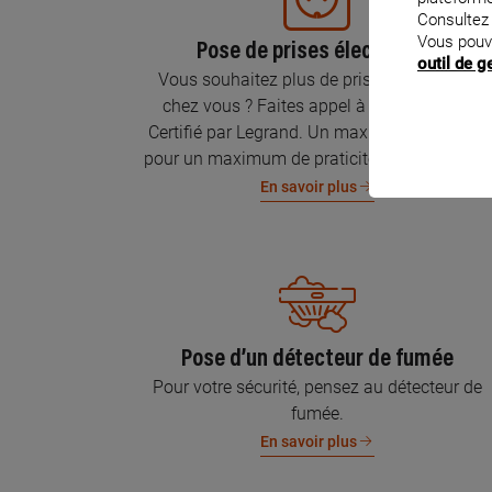
Consultez
Vous pouv
Pose de prises électriques
outil de 
Vous souhaitez plus de prises électriques
chez vous ? Faites appel à un Électricien
Certifié par Legrand. Un maximum de prises
pour un maximum de praticité et de sécurité.
En savoir plus
Pose d’un détecteur de fumée
Pour votre sécurité, pensez au détecteur de
fumée.
En savoir plus