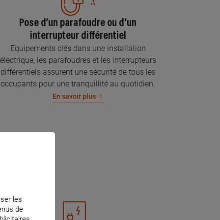
Pose d’un parafoudre ou d'un
interrupteur différentiel
Equipements clés dans une installation
électrique, les parafoudres et les interrupteurs
différentiels assurent une sécurité de tous les
occupants pour une tranquillité au quotidien.
En savoir plus
iser les
tenus de
licitaires.