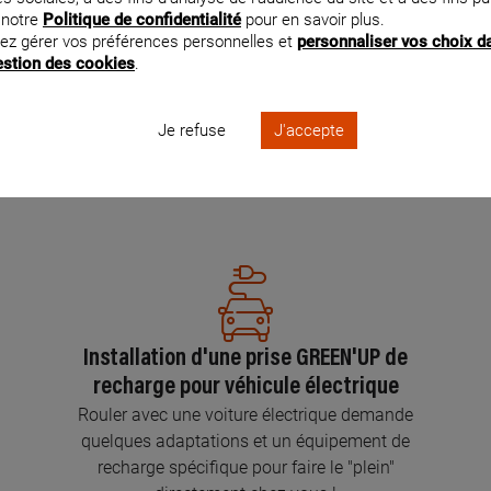
 notre
Politique de confidentialité
pour en savoir plus.
ez gérer vos préférences personnelles et
personnaliser vos choix d
Pose d’interrupteurs
gestion des cookies
.
Mettre vos interrupteurs au goût du jour, c’est
facile avec les Électriciens Certifiés par
Je refuse
J'accepte
Legrand.
En savoir plus
Installation d'une prise GREEN'UP de
recharge pour véhicule électrique
Rouler avec une voiture électrique demande
quelques adaptations et un équipement de
recharge spécifique pour faire le "plein"