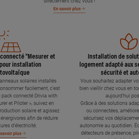
directement chez vous !
En savoir plus
 connecté "Mesurer et
Installation de solu
 pour installation
logement adapté aux se
tovoltaïque
sécurité et au
nneaux solaires installés
Vous souhaitez adapter vo
onsommer facilement, c’est
bien vieillir chez vous en to
e pack connecté Drivia with
aujourd’hui pos
er et Piloter », suivez en
Grâce à des solutions adap
roduction solaire et agissez
ou connectées, améliorez
 énergivores afin de réduire
sécurisez vos déplaceme
ures d’électricité.
autonomie au quotidien. Écl
détecteurs de présence, pil
savoir plus