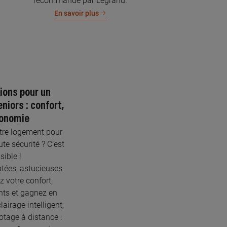
recommandé par Legrand.
En savoir plus
tions pour un
niors : confort,
tonomie
tre logement pour
ute sécurité ? C’est
sible !
tées, astucieuses
 votre confort,
nts et gagnez en
airage intelligent,
otage à distance :