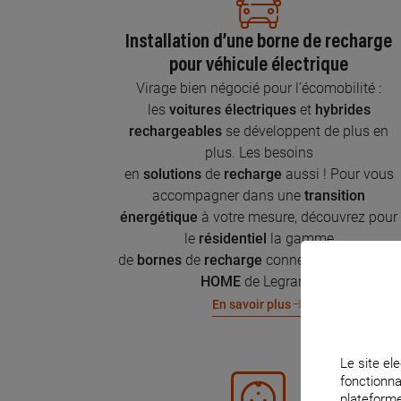
Installation d’une borne de recharge
pour véhicule électrique
Virage bien négocié pour l’écomobilité :
les
voitures électriques
et
hybrides
rechargeables
se développent de plus en
plus. Les besoins
en
solutions
de
recharge
aussi ! Pour vous
accompagner dans une
transition
énergétique
à votre mesure, découvrez pour
le
résidentiel
la gamme
de
bornes
de
recharge
connectées
Green'UP
HOME
de Legrand.
En savoir plus
Le site ele
fonctionna
plateforme