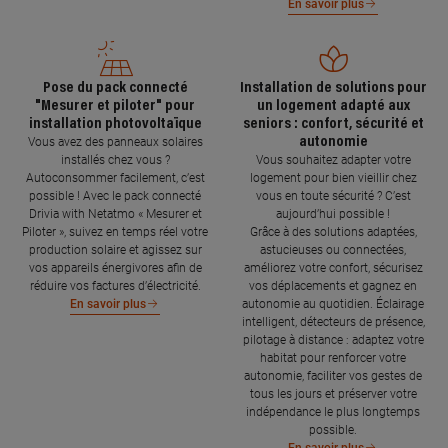
En savoir plus
Pose du pack connecté
Installation de solutions pour
"Mesurer et piloter" pour
un logement adapté aux
installation photovoltaïque
seniors : confort, sécurité et
autonomie
Vous avez des panneaux solaires
installés chez vous ?
Vous souhaitez adapter votre
Autoconsommer facilement, c’est
logement pour bien vieillir chez
possible ! Avec le pack connecté
vous en toute sécurité ? C’est
Drivia with Netatmo « Mesurer et
aujourd’hui possible !
Piloter », suivez en temps réel votre
Grâce à des solutions adaptées,
production solaire et agissez sur
astucieuses ou connectées,
vos appareils énergivores afin de
améliorez votre confort, sécurisez
réduire vos factures d’électricité.
vos déplacements et gagnez en
autonomie au quotidien. Éclairage
En savoir plus
intelligent, détecteurs de présence,
pilotage à distance : adaptez votre
habitat pour renforcer votre
autonomie, faciliter vos gestes de
tous les jours et préserver votre
indépendance le plus longtemps
possible.