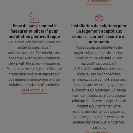
En savoir plus
Pose du pack connecté
Installation de solutions pour
"Mesurer et piloter" pour
un logement adapté aux
installation photovoltaïque
seniors : confort, sécurité et
autonomie
Vous avez des panneaux solaires
installés chez vous ?
Vous souhaitez adapter votre
Autoconsommer facilement, c’est
logement pour bien vieillir chez
possible ! Avec le pack connecté
vous en toute sécurité ? C’est
Drivia with Netatmo « Mesurer et
aujourd’hui possible !
Piloter », suivez en temps réel votre
Grâce à des solutions adaptées,
production solaire et agissez sur
astucieuses ou connectées,
vos appareils énergivores afin de
améliorez votre confort, sécurisez
réduire vos factures d’électricité.
vos déplacements et gagnez en
autonomie au quotidien. Éclairage
En savoir plus
intelligent, détecteurs de présence,
pilotage à distance : adaptez votre
habitat pour renforcer votre
autonomie, faciliter vos gestes de
tous les jours et préserver votre
indépendance le plus longtemps
possible.