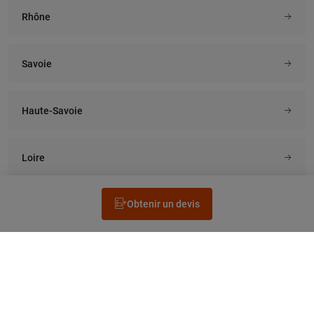
Rhône
Savoie
Haute-Savoie
Loire
Obtenir un devis
Rechercher un électricien
Prestation