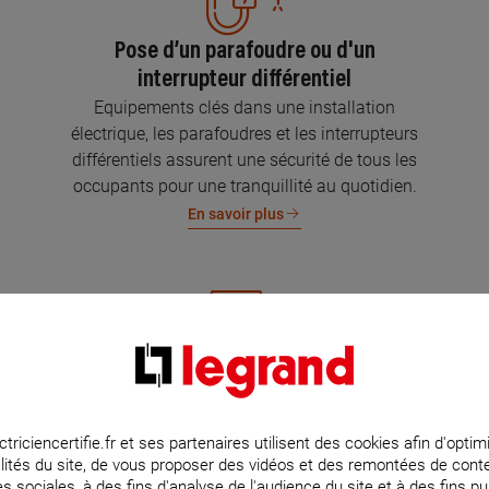
Pose d’un parafoudre ou d'un
interrupteur différentiel
Equipements clés dans une installation
électrique, les parafoudres et les interrupteurs
différentiels assurent une sécurité de tous les
occupants pour une tranquillité au quotidien.
En savoir plus
Mise aux normes de l’installation
électrique
Parce que l’électricité implique la sécurité et la
ctriciencertifie.fr et ses partenaires utilisent des cookies afin d'optim
lités du site, de vous proposer des vidéos et des remontées de con
protection de votre famille et de vos biens,
s sociales, à des fins d'analyse de l'audience du site et à des fins pub