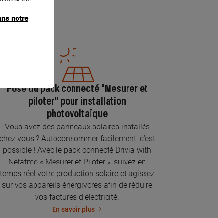
ans notre
Pose du pack connecté "Mesurer et
piloter" pour installation
photovoltaïque
Vous avez des panneaux solaires installés
chez vous ? Autoconsommer facilement, c’est
possible ! Avec le pack connecté Drivia with
Netatmo « Mesurer et Piloter », suivez en
temps réel votre production solaire et agissez
sur vos appareils énergivores afin de réduire
vos factures d’électricité.
En savoir plus