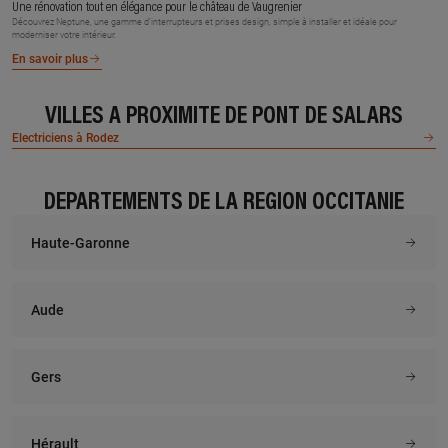
Une rénovation tout en élégance pour le château de Vaugrenier
Découvrez Neptune, une gamme d’interrupteurs et prises design, simple à installer et idéale pour
moderniser votre intérieur.
En savoir plus
VILLES À PROXIMITÉ DE PONT DE SALARS
Electriciens à Rodez
DÉPARTEMENTS DE LA RÉGION OCCITANIE
Haute-Garonne
Aude
Gers
Hérault