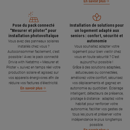
En savoir plus
Pose du pack connecté
Installation de solutions pour
"Mesurer et piloter" pour
un logement adapté aux
installation photovoltaïque
seniors : confort, sécurité et
autonomie
Vous avez des panneaux solaires
installés chez vous ?
Vous souhaitez adapter votre
Autoconsommer facilement, c’est
logement pour bien vieillir chez
possible ! Avec le pack connecté
vous en toute sécurité ? C’est
Drivia with Netatmo « Mesurer et
aujourd’hui possible !
Piloter », suivez en temps réel votre
Grâce à des solutions adaptées,
production solaire et agissez sur
astucieuses ou connectées,
vos appareils énergivores afin de
améliorez votre confort, sécurisez
réduire vos factures d’électricité.
vos déplacements et gagnez en
autonomie au quotidien. Éclairage
En savoir plus
intelligent, détecteurs de présence,
pilotage à distance : adaptez votre
habitat pour renforcer votre
autonomie, faciliter vos gestes de
tous les jours et préserver votre
indépendance le plus longtemps
possible.