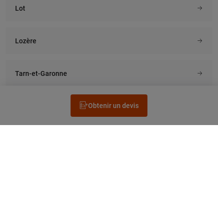
Lot
Lozère
Tarn-et-Garonne
Obtenir un devis
Rechercher un électricien
Prestation
Questions fréquentes
Accéder au Legrand.fr