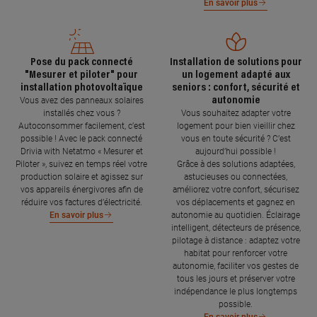
En savoir plus
Pose du pack connecté
Installation de solutions pour
"Mesurer et piloter" pour
un logement adapté aux
installation photovoltaïque
seniors : confort, sécurité et
autonomie
Vous avez des panneaux solaires
installés chez vous ?
Vous souhaitez adapter votre
Autoconsommer facilement, c’est
logement pour bien vieillir chez
possible ! Avec le pack connecté
vous en toute sécurité ? C’est
Drivia with Netatmo « Mesurer et
aujourd’hui possible !
Piloter », suivez en temps réel votre
Grâce à des solutions adaptées,
production solaire et agissez sur
astucieuses ou connectées,
vos appareils énergivores afin de
améliorez votre confort, sécurisez
réduire vos factures d’électricité.
vos déplacements et gagnez en
autonomie au quotidien. Éclairage
En savoir plus
intelligent, détecteurs de présence,
pilotage à distance : adaptez votre
habitat pour renforcer votre
autonomie, faciliter vos gestes de
tous les jours et préserver votre
indépendance le plus longtemps
possible.