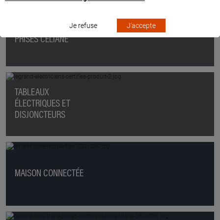
Je refuse
J'accepte
INTERRUPTEURS ET
PRISES CÉLIANE
TABLEAUX
ÉLECTRIQUES ET
DISJONCTEURS
MAISON CONNECTÉE