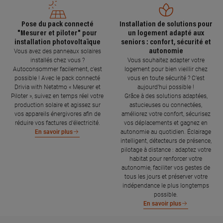
Pose du pack connecté
Installation de solutions pour
"Mesurer et piloter" pour
un logement adapté aux
installation photovoltaïque
seniors : confort, sécurité et
autonomie
Vous avez des panneaux solaires
installés chez vous ?
Vous souhaitez adapter votre
Autoconsommer facilement, c’est
logement pour bien vieillir chez
possible ! Avec le pack connecté
vous en toute sécurité ? C’est
Drivia with Netatmo « Mesurer et
aujourd’hui possible !
Piloter », suivez en temps réel votre
Grâce à des solutions adaptées,
production solaire et agissez sur
astucieuses ou connectées,
vos appareils énergivores afin de
améliorez votre confort, sécurisez
réduire vos factures d’électricité.
vos déplacements et gagnez en
autonomie au quotidien. Éclairage
En savoir plus
intelligent, détecteurs de présence,
pilotage à distance : adaptez votre
habitat pour renforcer votre
autonomie, faciliter vos gestes de
tous les jours et préserver votre
indépendance le plus longtemps
possible.
En savoir plus