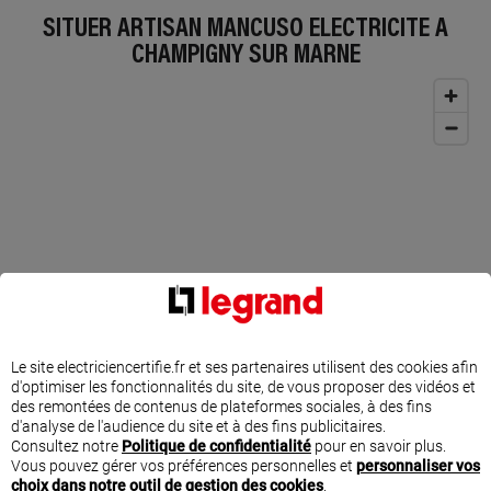
SITUER ARTISAN MANCUSO ELECTRICITE À
CHAMPIGNY SUR MARNE
Le site electriciencertifie.fr et ses partenaires utilisent des cookies afin
d'optimiser les fonctionnalités du site, de vous proposer des vidéos et
des remontées de contenus de plateformes sociales, à des fins
d'analyse de l'audience du site et à des fins publicitaires.
Consultez notre
Politique de confidentialité
pour en savoir plus.
PRODUITS ET INSPIRATIONS POUR VOS TRAVAUX
Vous pouvez gérer vos préférences personnelles et
personnaliser vos
D'ÉLECTRICITÉ
choix dans notre outil de gestion des cookies
.