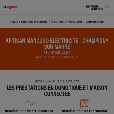
MENU
Accueil
Rechercher un électricien
Île-de-France
Val-de-Marne
Electriciens Champigny-su
ARTISAN MANCUSO ELECTRICITE - CHAMPIGNY
SUR MARNE
4 B AVENUE LOUISA
94500 CHAMPIGNY SUR MARNE
ARTISAN MANCUSO ELECTRICITE
LES PRESTATIONS EN DOMOTIQUE ET MAISON
CONNECTÉE
Installation d’interrupteurs et
Installation d’un thermostat