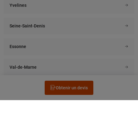
Yvelines
Seine-Saint-Denis
Essonne
Val-de-Marne
Obtenir un devis
Rechercher un électricien
Prestation