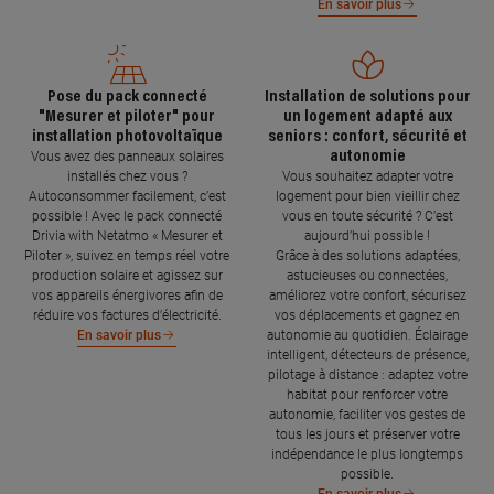
En savoir plus
Pose du pack connecté
Installation de solutions pour
"Mesurer et piloter" pour
un logement adapté aux
installation photovoltaïque
seniors : confort, sécurité et
autonomie
Vous avez des panneaux solaires
installés chez vous ?
Vous souhaitez adapter votre
Autoconsommer facilement, c’est
logement pour bien vieillir chez
possible ! Avec le pack connecté
vous en toute sécurité ? C’est
Drivia with Netatmo « Mesurer et
aujourd’hui possible !
Piloter », suivez en temps réel votre
Grâce à des solutions adaptées,
production solaire et agissez sur
astucieuses ou connectées,
vos appareils énergivores afin de
améliorez votre confort, sécurisez
réduire vos factures d’électricité.
vos déplacements et gagnez en
autonomie au quotidien. Éclairage
En savoir plus
intelligent, détecteurs de présence,
pilotage à distance : adaptez votre
habitat pour renforcer votre
autonomie, faciliter vos gestes de
tous les jours et préserver votre
indépendance le plus longtemps
possible.