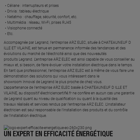
Céliane : interrupteurs et prises ​
Drivia : tableau électrique ​
Netatmo : chauffage, sécurité, confort, etc.​
Multimédia : réseau, Wi-Fi, prises RJ45​
Visiophone connecté​
Etc.​
​Accompagnée par Legrand, l’entreprise ARZ ELEC, située à CHATEAUNEUF D
ILLE ET VILAINE, est tenue en permanence informée des tendances et des
évolutions du marché de l'électricité ainsi que des nouveautés
produits Legrand. L’entreprise ARZ ELEC est ainsi capable de vous conseiller au
mieux et, si besoin, de faire évoluer votre installation électrique dans le temps.
En tant que professionnel, l’entreprise ARZ ELEC est à même de vous faire une
démonstration des solutions qui vous intéressent dans le
showroom Innoval de Legrand le plus proche de chez vous.​
L’appartenance de l’entreprise ARZ ELEC basée à CHATEAUNEUF D ILLE ET
VILAINE, au dispositif électriciencertifié.fr ne confère en aucun cas une garantie
de Legrand quant au niveau de qualification ou quant à la qualité des
travaux réalisés et services rendus par l’entreprise ARZ ELEC. L’installateur
électricien est seul responsable de l’installation des produits et du contrôle
de l’installation électrique.
UN EXPERT EN EFFICACITÉ ÉNERGÉTIQUE