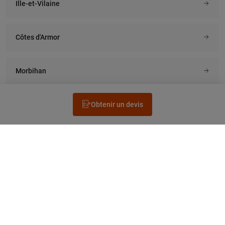
Ille-et-Vilaine
Côtes d'Armor
Morbihan
Obtenir un devis
Rechercher un électricien
Prestation
Questions fréquentes
Accéder au Legrand.fr