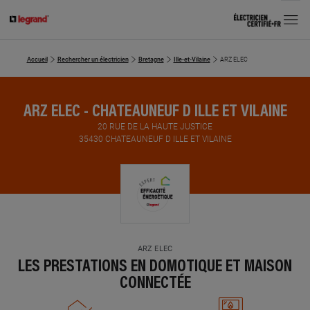
MENU
Accueil
Rechercher un électricien
Bretagne
Ille-et-Vilaine
ARZ ELEC
ARZ ELEC - CHATEAUNEUF D ILLE ET VILAINE
20 RUE DE LA HAUTE JUSTICE
35430 CHATEAUNEUF D ILLE ET VILAINE
ARZ ELEC
LES PRESTATIONS EN DOMOTIQUE ET MAISON
CONNECTÉE