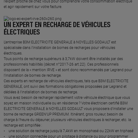
l'expert proche de chez vous pour comprendre votre consommation électrique
et agir rapidement sur votre facture.
UN EXPERT EN RECHARGE DE VÉHICULES
ÉLECTRIQUES
L’entreprise B3M ELECTRICITE GENERALE à NOYELLES GODAULT est
spécialisée dans l’installation de bornes de recharges pour véhicules
électriques.
Tous points de recharge supérieurs à 3,7kW doivent être installés par des
professionnels habilités (décret n°2017-26 art.22). Ces professionnels
disposent de la « mention IRVE » et sont donc recommandés par Legrand pour
l’installation de bornes de recharge.
Ces experts en recharge de véhicules électriques, tels que B3M ELECTRICITE
GENERALE, ont suivi des formations obligatoires proposées par Legrand et
dédiées à l’installation de bornes de recharge.
Vous avez besoin de recharger rapidement votre véhicule électrique que vous
soyez en maison individuelle ou en résidence ? Votre électricien certifié B3M
ELECTRICITE GENERALE à NOYELLES GODAULT vous proposera d’installer une
borne de recharge GREEN’UP PREMIUM. Itinérant, gros rouleur, besoin de
charge à l’heure du déjeuner, plusieurs véhicules électriques à recharger, etc. la
recharge est simplifiée :
• une solution de recharge jusqu’à 7,4kW en monophasé ou 22kW en triphasé
• une solution connectée pour un pilotage à distance ou pour programmer