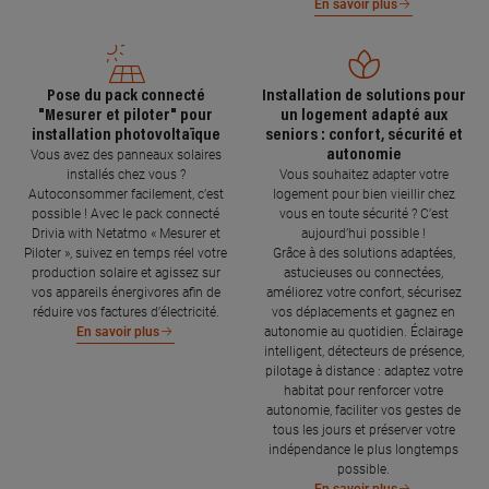
En savoir plus
Pose du pack connecté
Installation de solutions pour
"Mesurer et piloter" pour
un logement adapté aux
installation photovoltaïque
seniors : confort, sécurité et
autonomie
Vous avez des panneaux solaires
installés chez vous ?
Vous souhaitez adapter votre
Autoconsommer facilement, c’est
logement pour bien vieillir chez
possible ! Avec le pack connecté
vous en toute sécurité ? C’est
Drivia with Netatmo « Mesurer et
aujourd’hui possible !
Piloter », suivez en temps réel votre
Grâce à des solutions adaptées,
production solaire et agissez sur
astucieuses ou connectées,
vos appareils énergivores afin de
améliorez votre confort, sécurisez
réduire vos factures d’électricité.
vos déplacements et gagnez en
autonomie au quotidien. Éclairage
En savoir plus
intelligent, détecteurs de présence,
pilotage à distance : adaptez votre
habitat pour renforcer votre
autonomie, faciliter vos gestes de
tous les jours et préserver votre
indépendance le plus longtemps
possible.