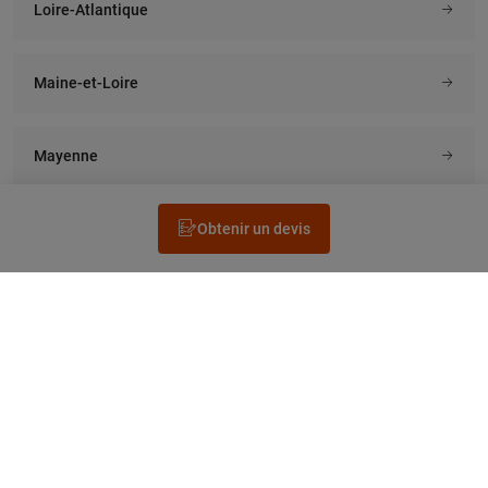
Loire-Atlantique
Maine-et-Loire
Mayenne
Obtenir un devis
Rechercher un électricien
Prestation
Questions fréquentes
Accéder au Legrand.fr