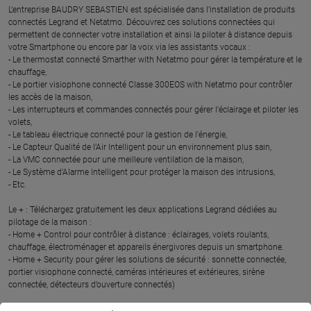
L’entreprise BAUDRY SEBASTIEN est spécialisée dans l’installation de produits
connectés Legrand et Netatmo. Découvrez ces solutions connectées qui
permettent de connecter votre installation et ainsi la piloter à distance depuis
votre Smartphone ou encore par la voix via les assistants vocaux :
- Le thermostat connecté Smarther with Netatmo pour gérer la température et le
chauffage,
- Le portier visiophone connecté Classe 300EOS with Netatmo pour contrôler
les accès de la maison,
- Les interrupteurs et commandes connectés pour gérer l’éclairage et piloter les
volets,
- Le tableau électrique connecté pour la gestion de l’énergie,
- Le Capteur Qualité de l’Air Intelligent pour un environnement plus sain,
- La VMC connectée pour une meilleure ventilation de la maison,
- Le Système d’Alarme Intelligent pour protéger la maison des intrusions,
- Etc.
Le + : Téléchargez gratuitement les deux applications Legrand dédiées au
pilotage de la maison :
- Home + Control pour contrôler à distance : éclairages, volets roulants,
chauffage, électroménager et appareils énergivores depuis un smartphone.
- Home + Security pour gérer les solutions de sécurité : sonnette connectée,
portier visiophone connecté, caméras intérieures et extérieures, sirène
connectée, détecteurs d’ouverture connectés)
Cet expert en maison connectée, a suivi des formations dédiées à l’installation