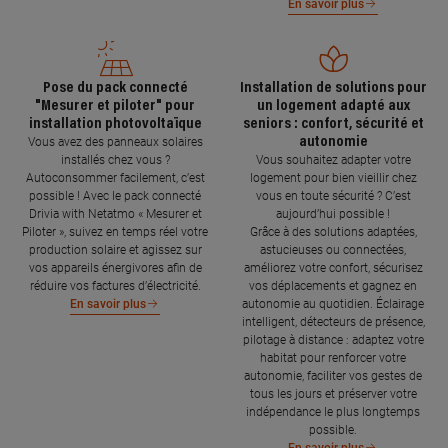
En savoir plus
Pose du pack connecté
Installation de solutions pour
"Mesurer et piloter" pour
un logement adapté aux
installation photovoltaïque
seniors : confort, sécurité et
autonomie
Vous avez des panneaux solaires
installés chez vous ?
Vous souhaitez adapter votre
Autoconsommer facilement, c’est
logement pour bien vieillir chez
possible ! Avec le pack connecté
vous en toute sécurité ? C’est
Drivia with Netatmo « Mesurer et
aujourd’hui possible !
Piloter », suivez en temps réel votre
Grâce à des solutions adaptées,
production solaire et agissez sur
astucieuses ou connectées,
vos appareils énergivores afin de
améliorez votre confort, sécurisez
réduire vos factures d’électricité.
vos déplacements et gagnez en
autonomie au quotidien. Éclairage
En savoir plus
intelligent, détecteurs de présence,
pilotage à distance : adaptez votre
habitat pour renforcer votre
autonomie, faciliter vos gestes de
tous les jours et préserver votre
indépendance le plus longtemps
possible.