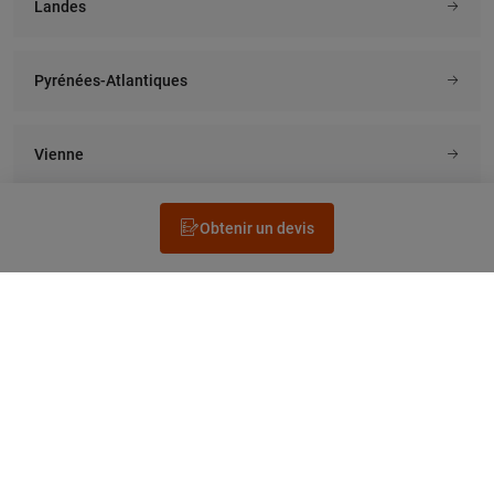
Landes
Pyrénées-Atlantiques
Vienne
Obtenir un devis
Rechercher un électricien
Prestation
Questions fréquentes
Accéder au Legrand.fr