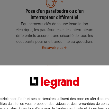
Pose d’un parafoudre ou d'un
interrupteur différentiel
Equipements clés dans une installation
électrique, les parafoudres et les interrupteurs
différentiels assurent une sécurité de tous les
occupants pour une tranquillité au quotidien.
En savoir plus
Mise aux normes de l’installation
électrique
Parce que l’électricité implique la sécurité et la
ctriciencertifie.fr et ses partenaires utilisent des cookies afin d'optim
lités du site, de vous proposer des vidéos et des remontées de con
protection de votre famille et de vos biens,
s sociales, à des fins d'analyse de l'audience du site et à des fins pub