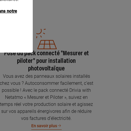
ans notre
Pose du pack connecté "Mesurer et
piloter" pour installation
photovoltaïque
Vous avez des panneaux solaires installés
chez vous ? Autoconsommer facilement, c’est
possible ! Avec le pack connecté Drivia with
Netatmo « Mesurer et Piloter », suivez en
temps réel votre production solaire et agissez
sur vos appareils énergivores afin de réduire
vos factures d’électricité.
En savoir plus