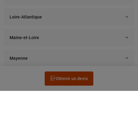
Loire-Atlantique
Maine-et-Loire
Mayenne
Obtenir un devis
Rechercher un électricien
Prestation
Questions fréquentes