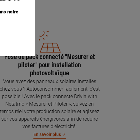
ans notre
Pose du pack connecté "Mesurer et
piloter" pour installation
photovoltaïque
Vous avez des panneaux solaires installés
chez vous ? Autoconsommer facilement, c’est
possible ! Avec le pack connecté Drivia with
Netatmo « Mesurer et Piloter », suivez en
temps réel votre production solaire et agissez
sur vos appareils énergivores afin de réduire
vos factures d’électricité.
En savoir plus