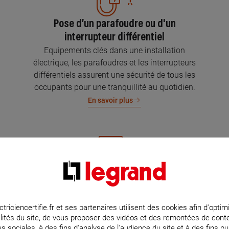
Pose d’un parafoudre ou d'un
interrupteur différentiel
Equipements clés dans une installation
électrique, les parafoudres et les interrupteurs
différentiels assurent une sécurité de tous les
occupants pour une tranquillité au quotidien.
En savoir plus
Mise aux normes de l’installation
électrique
Parce que l’électricité implique la sécurité et la
ctriciencertifie.fr et ses partenaires utilisent des cookies afin d'optim
lités du site, de vous proposer des vidéos et des remontées de con
protection de votre famille et de vos biens,
s sociales, à des fins d'analyse de l'audience du site et à des fins pub