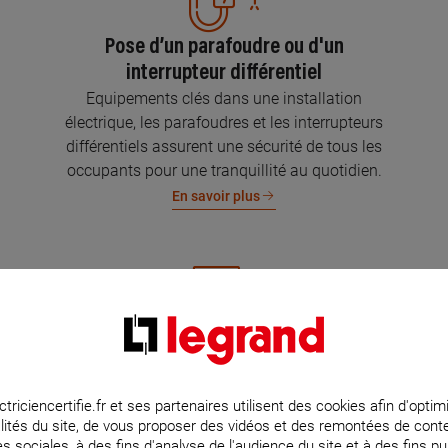
Pose d’un parafoudre ou d'un
interrupteur différentiel
Equipements clés dans une installation
électrique, les parafoudres et les interrupteurs
différentiels assurent une sécurité de tous les
occupants pour une tranquillité au quotidien.
En savoir plus
Mise aux normes de l’installation
électrique
Parce que l’électricité implique la sécurité et la
ctriciencertifie.fr et ses partenaires utilisent des cookies afin d'optim
lités du site, de vous proposer des vidéos et des remontées de con
protection de votre famille et de vos biens,
s sociales, à des fins d'analyse de l'audience du site et à des fins pub