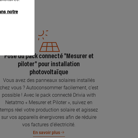
ans notre
Pose du pack connecté "Mesurer et
piloter" pour installation
photovoltaïque
Vous avez des panneaux solaires installés
chez vous ? Autoconsommer facilement, c’est
possible ! Avec le pack connecté Drivia with
Netatmo « Mesurer et Piloter », suivez en
temps réel votre production solaire et agissez
sur vos appareils énergivores afin de réduire
vos factures d’électricité.
En savoir plus