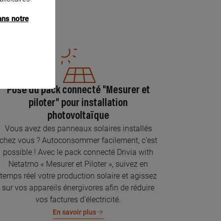
ans notre
Pose du pack connecté "Mesurer et
piloter" pour installation
photovoltaïque
Vous avez des panneaux solaires installés
chez vous ? Autoconsommer facilement, c’est
possible ! Avec le pack connecté Drivia with
Netatmo « Mesurer et Piloter », suivez en
temps réel votre production solaire et agissez
sur vos appareils énergivores afin de réduire
vos factures d’électricité.
En savoir plus