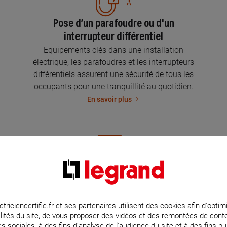
Pose d’un parafoudre ou d'un
interrupteur différentiel
Equipements clés dans une installation
électrique, les parafoudres et les interrupteurs
différentiels assurent une sécurité de tous les
occupants pour une tranquillité au quotidien.
En savoir plus
Mise aux normes de l’installation
électrique
Parce que l’électricité implique la sécurité et la
ctriciencertifie.fr et ses partenaires utilisent des cookies afin d'optim
lités du site, de vous proposer des vidéos et des remontées de con
protection de votre famille et de vos biens,
s sociales, à des fins d'analyse de l'audience du site et à des fins pub