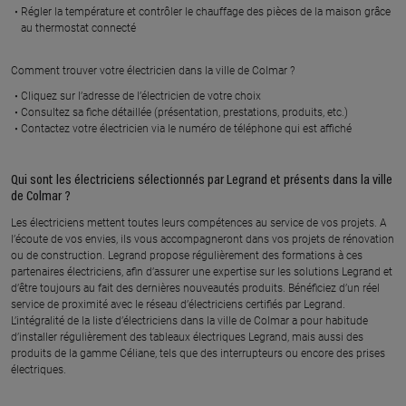
En savoir plus
En savoir plus
Régler la température et contrôler le chauffage des pièces de la maison grâce
au thermostat connecté
Comment trouver votre électricien dans la ville de Colmar ?
À 40.1 km km
À 42.6 km km
ELECTRICITE LIMBERGER
CA ELEC 68
Cliquez sur l’adresse de l’électricien de votre choix
1 rue des vallons fleuris, 68350
9 rue des peupliers, 68990
Consultez sa fiche détaillée (présentation, prestations, produits, etc.)
BRUNSTATT DIDENHEIM
GALFINGUE
Contactez votre électricien via le numéro de téléphone qui est affiché
En savoir plus
En savoir plus
Qui sont les électriciens sélectionnés par Legrand et présents dans la ville
de Colmar ?
Les électriciens mettent toutes leurs compétences au service de vos projets. A
À 43.2 km km
À 45.9 km km
l’écoute de vos envies, ils vous accompagneront dans vos projets de rénovation
NEOVOLT
SK ELEC 68
ou de construction. Legrand propose régulièrement des formations à ces
1 allee de la hardt, 68440
17 rue des coquelicots, 68720
partenaires électriciens, afin d’assurer une expertise sur les solutions Legrand et
SCHLIERBACH
SPECHBACH LE BAS.
d’être toujours au fait des dernières nouveautés produits. Bénéficiez d’un réel
service de proximité avec le réseau d’électriciens certifiés par Legrand.
En savoir plus
En savoir plus
L’intégralité de la liste d’électriciens dans la ville de Colmar a pour habitude
d’installer régulièrement des tableaux électriques Legrand, mais aussi des
produits de la gamme Céliane, tels que des interrupteurs ou encore des prises
électriques.
À 46 km km
À 56.6 km km
MON ELEC
ENELCA R.T.M