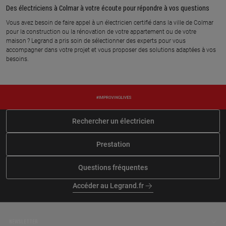
10 rue de la liberation, 68510
46 rue de saint louis, 68330
Des électriciens à Colmar à votre écoute pour répondre à vos questions
GEISPITZEN
HUNINGUE
Vous avez besoin de faire appel à un électricien certifié dans la ville de Colmar
pour la construction ou la rénovation de votre appartement ou de votre
En savoir plus
En savoir plus
maison ? Legrand a pris soin de sélectionner des experts pour vous
accompagner dans votre projet et vous proposer des solutions adaptées à vos
besoins.
À 57.6 km km
À 60.6 km km
ERB BOTTONI
LUMINOHM
11 rue principale, 68580
8 rue de seppois, 68580
STRUETH
UEBERSTRASS
En savoir plus
En savoir plus
Rechercher un électricien
Prestation
À 65.2 km km
À 65.5 km km
SUNDGAU ELECTRICITE
BD ELEC
Questions fréquentes
30 rue de benken, 68220 LEYMEN
6 rue des jardins, 68480
PFETTERHOUSE
Accéder au Legrand.fr
En savoir plus
En savoir plus
NEWSLETTER