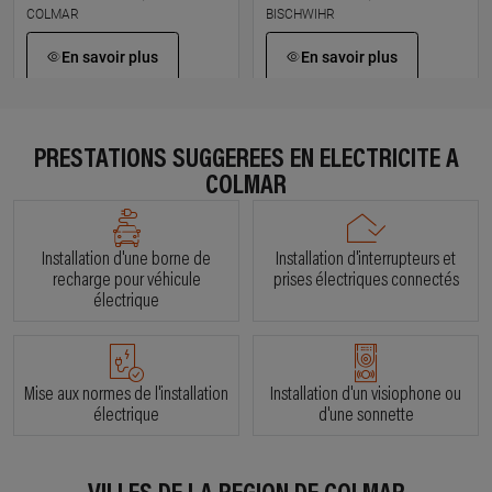
COLMAR
BISCHWIHR
En savoir plus
En savoir plus
À 11.3 km km
À 12.4 km km
ELECTRICITE STERLEY
KUNELEC
PRESTATIONS SUGGÉRÉES EN ÉLECTRICITÉ À
90 route de lapoutroie, 68240
45 route de colmar, 68320
COLMAR
KAYSERSBERG VIGNOBLE
GRUSSENHEIM
En savoir plus
En savoir plus
Installation d'une borne de
Installation d'interrupteurs et
recharge pour véhicule
prises électriques connectés
électrique
À 16 km km
À 17.5 km km
RAOUL JOOS
DB ELEC68
66 rue du general de lattre, 68140
17 rue des noyers, 68250
MUNSTER
GUNDOLSHEIM
Mise aux normes de l'installation
Installation d'un visiophone ou
électrique
d'une sonnette
En savoir plus
En savoir plus