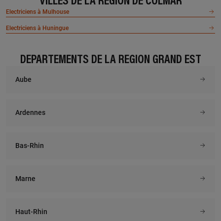
VILLES DE LA RÉGION DE COLMAR
À 19.8 km km
À 24 km km
Electriciens à Mulhouse
AD ELEC
ELEC DOM 68
13f rue de la gare, 68380
11a route de jungholtz, 68360
Electriciens à Huningue
BREITENBACH
SOULTZ HAUT RHIN
En savoir plus
En savoir plus
DÉPARTEMENTS DE LA RÉGION GRAND EST
Aube
À 24.2 km km
À 24.4 km km
ELECTRICITE SAUZET
JBM CONCEPT
4 rue des marchands, 68740
45 rue principale, 68500
Ardennes
MUNCHHOUSE
RIMBACH PRES GUEBWILLER
En savoir plus
En savoir plus
Bas-Rhin
À 27.3 km km
À 27.4 km km
Marne
2F ELEC
DICKELE PHILIPPE
19a rue joseph jacquard, 68840
1 rue des vosges, 68740
PULVERSHEIM
RUMERSHEIM LE-HAUT
Haut-Rhin
En savoir plus
En savoir plus