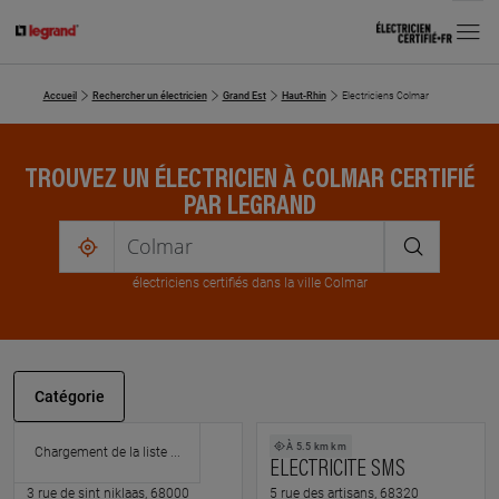
MENU
Accueil
Rechercher un électricien
Grand Est
Haut-Rhin
Electriciens Colmar
TROUVEZ UN ÉLECTRICIEN À COLMAR CERTIFIÉ
PAR LEGRAND
me
localiser
électricien
s
certifié
s
dans la ville Colmar
Catégorie
À 1.7 km km
À 5.5 km km
DELIBAS ELECTRICITE
ELECTRICITE SMS
3 rue de sint niklaas, 68000
5 rue des artisans, 68320