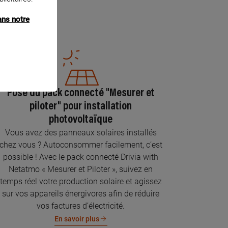
ans notre
Pose du pack connecté "Mesurer et
piloter" pour installation
photovoltaïque
Vous avez des panneaux solaires installés
chez vous ? Autoconsommer facilement, c’est
possible ! Avec le pack connecté Drivia with
Netatmo « Mesurer et Piloter », suivez en
temps réel votre production solaire et agissez
sur vos appareils énergivores afin de réduire
vos factures d’électricité.
En savoir plus