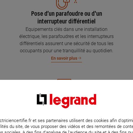
Pose d’un parafoudre ou d'un
interrupteur différentiel
Equipements clés dans une installation
électrique, les parafoudres et les interrupteurs
différentiels assurent une sécurité de tous les
occupants pour une tranquillité au quotidien.
En savoir plus
Mise aux normes de l’installation
électrique
Parce que l’électricité implique la sécurité et la
ctriciencertifie.fr et ses partenaires utilisent des cookies afin d'optim
lités du site, de vous proposer des vidéos et des remontées de con
protection de votre famille et de vos biens,
s sociales, à des fins d'analyse de l'audience du site et à des fins pub