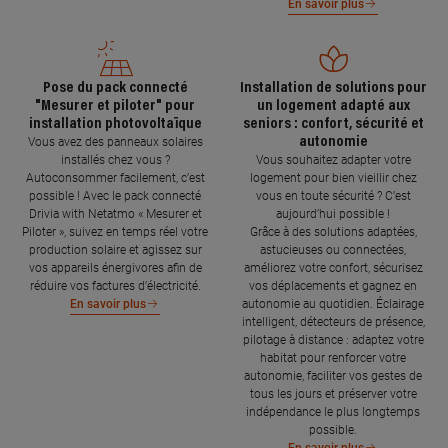
En savoir plus
Pose du pack connecté
Installation de solutions pour
"Mesurer et piloter" pour
un logement adapté aux
installation photovoltaïque
seniors : confort, sécurité et
autonomie
Vous avez des panneaux solaires
installés chez vous ?
Vous souhaitez adapter votre
Autoconsommer facilement, c’est
logement pour bien vieillir chez
possible ! Avec le pack connecté
vous en toute sécurité ? C’est
Drivia with Netatmo « Mesurer et
aujourd’hui possible !
Piloter », suivez en temps réel votre
Grâce à des solutions adaptées,
production solaire et agissez sur
astucieuses ou connectées,
vos appareils énergivores afin de
améliorez votre confort, sécurisez
réduire vos factures d’électricité.
vos déplacements et gagnez en
autonomie au quotidien. Éclairage
En savoir plus
intelligent, détecteurs de présence,
pilotage à distance : adaptez votre
habitat pour renforcer votre
autonomie, faciliter vos gestes de
tous les jours et préserver votre
indépendance le plus longtemps
possible.