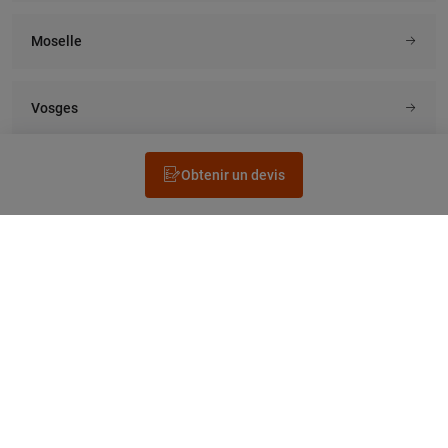
Moselle
Vosges
Obtenir un devis
Rechercher un électricien
Prestation
Questions fréquentes
Accéder au Legrand.fr