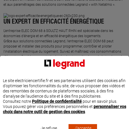
et aux paramétrages des solutions connectées Legrand « with Netatmo ».
UN EXPERT EN EFFICACITÉ ÉNERGÉTIQUE
L'entreprise ELEC DOM 68 à SOULTZ HAUT RHIN est spécialisée dans les
économies d'énergie et en efficacité énergétique des logements.
Grâce aux solutions connectées Legrand, l'entreprise ELEC DOM 68 peut
proposer et installer des produits pour programmer, contrôler et piloter
l'installation électrique du logement. Suivez et maîtrisez vos consommations
d'énergie grâce à la mesure instantanée et agissez directement et simplement
depuis votre smartphone sur la facture d'électricité.
Une fois les appareils énergivores identifiés depuis l'application gratuite Home +
Control, il est très simple d'adapter par exemple la température du chauffage
suivant un planning ou selon la météo Ecowatt, de mettre en route le chauffe-
Le site electriciencertifie.fr et ses partenaires utilisent des cookies afin
eau ou de la recharge de votre véhicule électrique, de gérer automatiquement le
d'optimiser les fonctionnalités du site, de vous proposer des vidéos et
niveau d'ouverture des volets roulants suivant la météo et de profiter
des remontées de contenus de plateformes sociales, à des fins
pleinement des heures creuses. La programmation de la mise en marche des
d'analyse de l'audience du site et à des fins publicitaires.
appareils énergivores permet d'adapter la consommation aux besoins du foyer,
Consultez notre
Politique de confidentialité
pour en savoir plus.
au bon moment, sans dépasser le contrat d'abonnement.
Vous pouvez gérer vos préférences personnelles et
personnaliser vos
Ce professionnel a suivi des formations spécifiques et dédiées sur les solutions
choix dans notre outil de gestion des cookies
.
Legrand d'efficacité énergétique. L'entreprise ELEC DOM 68 est l'expert proche
de chez vous pour comprendre votre consommation électrique et agir
rapidement sur votre facture.
Je refuse
J'accepte