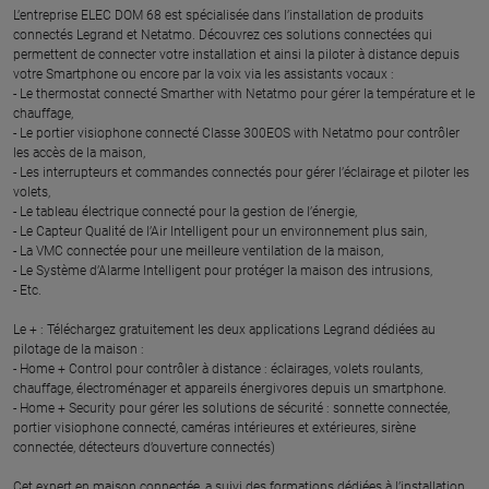
L’entreprise ELEC DOM 68 est spécialisée dans l’installation de produits
connectés Legrand et Netatmo. Découvrez ces solutions connectées qui
permettent de connecter votre installation et ainsi la piloter à distance depuis
votre Smartphone ou encore par la voix via les assistants vocaux :
- Le thermostat connecté Smarther with Netatmo pour gérer la température et le
chauffage,
- Le portier visiophone connecté Classe 300EOS with Netatmo pour contrôler
les accès de la maison,
- Les interrupteurs et commandes connectés pour gérer l’éclairage et piloter les
volets,
- Le tableau électrique connecté pour la gestion de l’énergie,
- Le Capteur Qualité de l’Air Intelligent pour un environnement plus sain,
- La VMC connectée pour une meilleure ventilation de la maison,
- Le Système d’Alarme Intelligent pour protéger la maison des intrusions,
- Etc.
Le + : Téléchargez gratuitement les deux applications Legrand dédiées au
pilotage de la maison :
- Home + Control pour contrôler à distance : éclairages, volets roulants,
chauffage, électroménager et appareils énergivores depuis un smartphone.
- Home + Security pour gérer les solutions de sécurité : sonnette connectée,
portier visiophone connecté, caméras intérieures et extérieures, sirène
connectée, détecteurs d’ouverture connectés)
Cet expert en maison connectée, a suivi des formations dédiées à l’installation