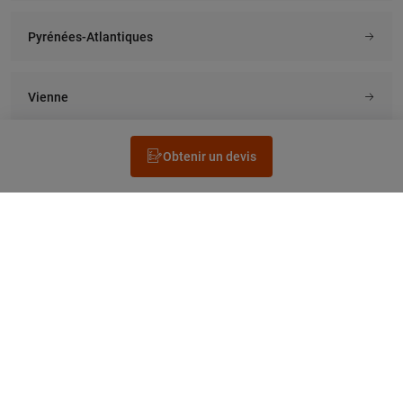
Pyrénées-Atlantiques
Vienne
Obtenir un devis
Rechercher un électricien
Prestation
Questions fréquentes
Accéder au Legrand.fr