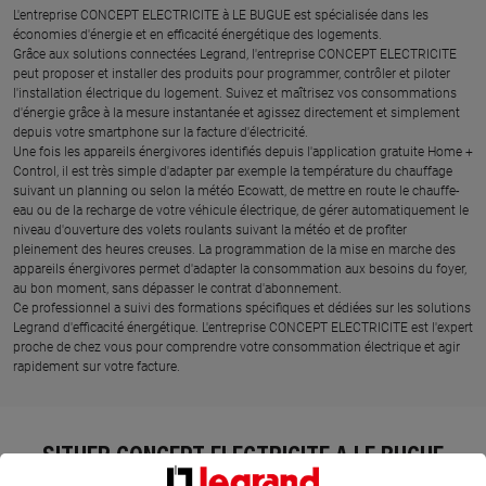
L'entreprise CONCEPT ELECTRICITE à LE BUGUE est spécialisée dans les
économies d'énergie et en efficacité énergétique des logements.
Grâce aux solutions connectées Legrand, l'entreprise CONCEPT ELECTRICITE
peut proposer et installer des produits pour programmer, contrôler et piloter
l'installation électrique du logement. Suivez et maîtrisez vos consommations
d'énergie grâce à la mesure instantanée et agissez directement et simplement
depuis votre smartphone sur la facture d'électricité.
Une fois les appareils énergivores identifiés depuis l'application gratuite Home +
Control, il est très simple d'adapter par exemple la température du chauffage
suivant un planning ou selon la météo Ecowatt, de mettre en route le chauffe-
eau ou de la recharge de votre véhicule électrique, de gérer automatiquement le
niveau d'ouverture des volets roulants suivant la météo et de profiter
pleinement des heures creuses. La programmation de la mise en marche des
appareils énergivores permet d'adapter la consommation aux besoins du foyer,
au bon moment, sans dépasser le contrat d'abonnement.
Ce professionnel a suivi des formations spécifiques et dédiées sur les solutions
Legrand d'efficacité énergétique. L'entreprise CONCEPT ELECTRICITE est l'expert
proche de chez vous pour comprendre votre consommation électrique et agir
rapidement sur votre facture.
SITUER CONCEPT ELECTRICITE À LE BUGUE