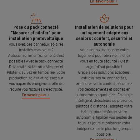
En savoir plus
Pose du pack connecté
Installation de solutions pour
"Mesurer et piloter" pour
un logement adapté aux
installation photovoltaïque
seniors : confort, sécurité et
autonomie
Vous avez des panneaux solaires
installés chez vous ?
Vous souhaitez adapter votre
Autoconsommer facilement, c’est
logement pour bien vieillir chez
possible ! Avec le pack connecté
vous en toute sécurité ? C’est
Drivia with Netatmo « Mesurer et
aujourd’hui possible !
Piloter », suivez en temps réel votre
Grâce à des solutions adaptées,
production solaire et agissez sur
astucieuses ou connectées,
vos appareils énergivores afin de
améliorez votre confort, sécurisez
réduire vos factures d’électricité.
vos déplacements et gagnez en
autonomie au quotidien. Éclairage
En savoir plus
intelligent, détecteurs de présence,
pilotage à distance : adaptez votre
habitat pour renforcer votre
autonomie, faciliter vos gestes de
tous les jours et préserver votre
indépendance le plus longtemps
possible.