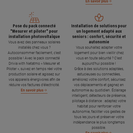
En savoir plus
Pose du pack connecté
Installation de solutions pour
"Mesurer et piloter" pour
un logement adapté aux
installation photovoltaïque
seniors : confort, sécurité et
autonomie
Vous avez des panneaux solaires
installés chez vous ?
Vous souhaitez adapter votre
Autoconsommer facilement, c’est
logement pour bien vieillir chez
possible ! Avec le pack connecté
vous en toute sécurité ? C’est
Drivia with Netatmo « Mesurer et
aujourd’hui possible !
Piloter », suivez en temps réel votre
Grâce à des solutions adaptées,
production solaire et agissez sur
astucieuses ou connectées,
vos appareils énergivores afin de
améliorez votre confort, sécurisez
réduire vos factures d’électricité.
vos déplacements et gagnez en
autonomie au quotidien. Éclairage
En savoir plus
intelligent, détecteurs de présence,
pilotage à distance : adaptez votre
habitat pour renforcer votre
autonomie, faciliter vos gestes de
tous les jours et préserver votre
indépendance le plus longtemps
possible.