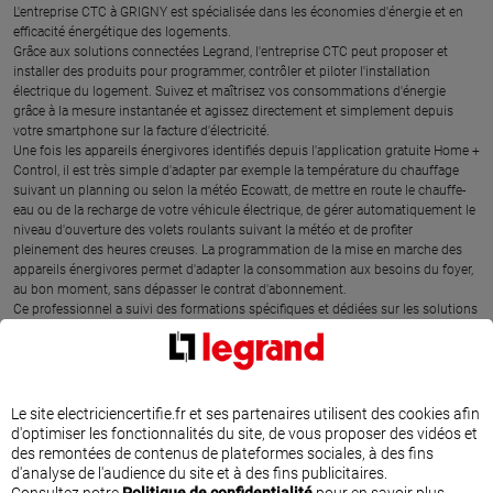
L'entreprise CTC à GRIGNY est spécialisée dans les économies d'énergie et en
efficacité énergétique des logements.
Grâce aux solutions connectées Legrand, l'entreprise CTC peut proposer et
installer des produits pour programmer, contrôler et piloter l'installation
électrique du logement. Suivez et maîtrisez vos consommations d'énergie
grâce à la mesure instantanée et agissez directement et simplement depuis
votre smartphone sur la facture d'électricité.
Une fois les appareils énergivores identifiés depuis l'application gratuite Home +
Control, il est très simple d'adapter par exemple la température du chauffage
suivant un planning ou selon la météo Ecowatt, de mettre en route le chauffe-
eau ou de la recharge de votre véhicule électrique, de gérer automatiquement le
niveau d'ouverture des volets roulants suivant la météo et de profiter
pleinement des heures creuses. La programmation de la mise en marche des
appareils énergivores permet d'adapter la consommation aux besoins du foyer,
au bon moment, sans dépasser le contrat d'abonnement.
Ce professionnel a suivi des formations spécifiques et dédiées sur les solutions
Legrand d'efficacité énergétique. L'entreprise CTC est l'expert proche de chez
vous pour comprendre votre consommation électrique et agir rapidement sur
votre facture.
Le site electriciencertifie.fr et ses partenaires utilisent des cookies afin
d'optimiser les fonctionnalités du site, de vous proposer des vidéos et
des remontées de contenus de plateformes sociales, à des fins
SITUER CTC À GRIGNY
d'analyse de l'audience du site et à des fins publicitaires.