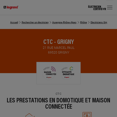
MENU
Accueil
Rechercher un électricien
Auvergne-Rhône-Alpes
Rhône
Electriciens Grigny
CT
CTC - GRIGNY
21 RUE MARCEL PAUL
69520 GRIGNY
CTC
LES PRESTATIONS EN DOMOTIQUE ET MAISON
CONNECTÉE