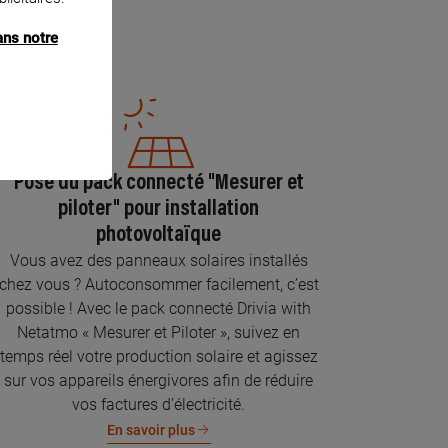
ans notre
Pose du pack connecté "Mesurer et
piloter" pour installation
photovoltaïque
Vous avez des panneaux solaires installés
chez vous ? Autoconsommer facilement, c’est
possible ! Avec le pack connecté Drivia with
Netatmo « Mesurer et Piloter », suivez en
temps réel votre production solaire et agissez
sur vos appareils énergivores afin de réduire
vos factures d’électricité.
En savoir plus