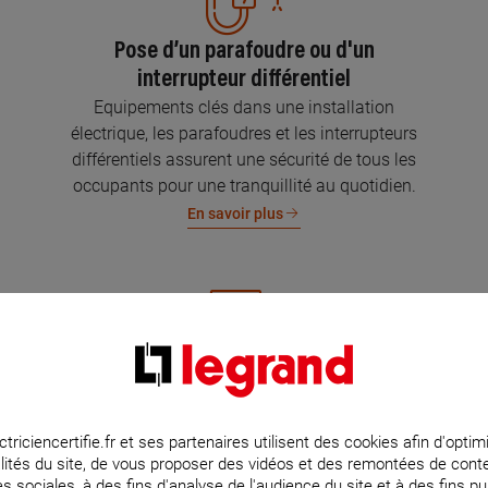
Pose d’un parafoudre ou d'un
interrupteur différentiel
Equipements clés dans une installation
électrique, les parafoudres et les interrupteurs
différentiels assurent une sécurité de tous les
occupants pour une tranquillité au quotidien.
En savoir plus
Mise aux normes de l’installation
électrique
Parce que l’électricité implique la sécurité et la
ctriciencertifie.fr et ses partenaires utilisent des cookies afin d'optim
lités du site, de vous proposer des vidéos et des remontées de con
protection de votre famille et de vos biens,
s sociales, à des fins d'analyse de l'audience du site et à des fins pub