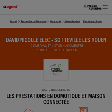
MENU
Accueil
Rechercher un électricien
Normandie
Seine-Maritime
Electriciens Rouen
DAVID
DAVID NICOLLE ELEC - SOTTEVILLE LES ROUEN
17 RUE PAUL ET VICTOR MARGUERITTE
76300 SOTTEVILLE LES ROUEN
DAVID NICOLLE ELEC
LES PRESTATIONS EN DOMOTIQUE ET MAISON
CONNECTÉE