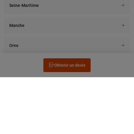
Seine-Maritime
Manche
Orne
Obtenir un devis
Rechercher un électricien
Prestation
Questions fréquentes
Accéder au Legrand.fr