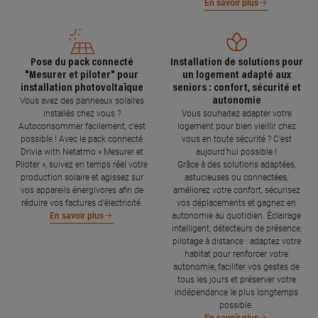
En savoir plus
Pose du pack connecté
Installation de solutions pour
"Mesurer et piloter" pour
un logement adapté aux
installation photovoltaïque
seniors : confort, sécurité et
autonomie
Vous avez des panneaux solaires
installés chez vous ?
Vous souhaitez adapter votre
Autoconsommer facilement, c’est
logement pour bien vieillir chez
possible ! Avec le pack connecté
vous en toute sécurité ? C’est
Drivia with Netatmo « Mesurer et
aujourd’hui possible !
Piloter », suivez en temps réel votre
Grâce à des solutions adaptées,
production solaire et agissez sur
astucieuses ou connectées,
vos appareils énergivores afin de
améliorez votre confort, sécurisez
réduire vos factures d’électricité.
vos déplacements et gagnez en
autonomie au quotidien. Éclairage
En savoir plus
intelligent, détecteurs de présence,
pilotage à distance : adaptez votre
habitat pour renforcer votre
autonomie, faciliter vos gestes de
tous les jours et préserver votre
indépendance le plus longtemps
possible.