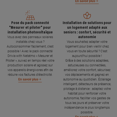
En savoir plus
Pose du pack connecté
Installation de solutions pour
"Mesurer et piloter" pour
un logement adapté aux
installation photovoltaïque
seniors : confort, sécurité et
autonomie
Vous avez des panneaux solaires
installés chez vous ?
Vous souhaitez adapter votre
Autoconsommer facilement, c’est
logement pour bien vieillir chez
possible ! Avec le pack connecté
vous en toute sécurité ? C’est
Drivia with Netatmo « Mesurer et
aujourd’hui possible !
Piloter », suivez en temps réel votre
Grâce à des solutions adaptées,
production solaire et agissez sur
astucieuses ou connectées,
vos appareils énergivores afin de
améliorez votre confort, sécurisez
réduire vos factures d’électricité.
vos déplacements et gagnez en
autonomie au quotidien. Éclairage
En savoir plus
intelligent, détecteurs de présence,
pilotage à distance : adaptez votre
habitat pour renforcer votre
autonomie, faciliter vos gestes de
tous les jours et préserver votre
indépendance le plus longtemps
possible.