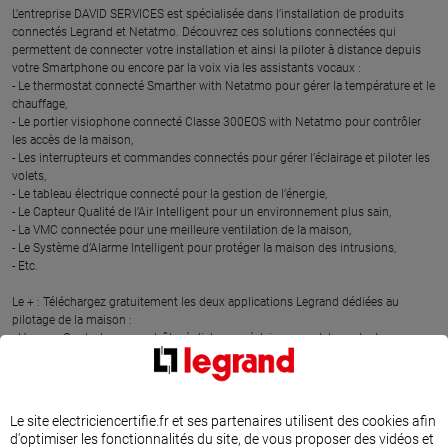
L’entreprise DAVID SERVICES est spécialisée dans l’installation de produits
connectés Legrand et Netatmo. Découvrez ces solutions connectées qui
permettent de connecter votre installation et ainsi la piloter à distance depuis
votre Smartphone ou encore par la voix via les assistants vocaux :
- Le thermostat connecté Smarther with Netatmo pour gérer la température et le
chauffage,
- Le portier visiophone connecté Classe 300EOS with Netatmo pour contrôler
les accès de la maison,
- Les interrupteurs et commandes connectés pour gérer l’éclairage et piloter les
volets,
- Le tableau électrique connecté pour la gestion de l’énergie,
- Le Capteur Qualité de l’Air Intelligent pour un environnement plus sain,
- La VMC connectée pour une meilleure ventilation de la maison,
- Le Système d’Alarme Intelligent pour protéger la maison des intrusions,
- Etc.
Le + : Téléchargez gratuitement les deux applications Legrand dédiées au
pilotage de la maison :
- Home + Control pour contrôler à distance : éclairages, volets roulants,
chauffage, électroménager et appareils énergivores depuis un smartphone.
- Home + Security pour gérer les solutions de sécurité : sonnette connectée,
portier visiophone connecté, caméras intérieures et extérieures, sirène
connectée, détecteurs d’ouverture connectés)
Le site electriciencertifie.fr et ses partenaires utilisent des cookies afin
d'optimiser les fonctionnalités du site, de vous proposer des vidéos et
Cet expert en maison connectée, a suivi des formations dédiées à l’installation