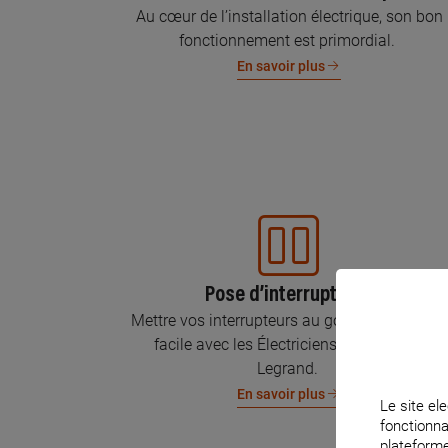
Au cœur de l’installation électrique, son bon
fonctionnement est primordial.
En savoir plus
Pose d’interrupteurs
Mettre vos interrupteurs au goût du jour, c’est
facile avec les Électriciens Certifiés par
Legrand.
En savoir plus
Le site ele
fonctionna
plateforme