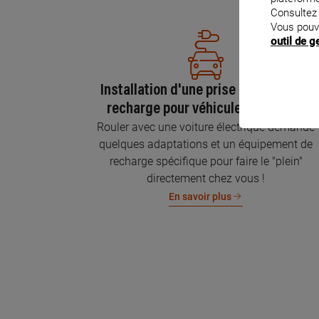
Consultez
Vous pouv
outil de 
Installation d'une prise GREEN'UP de
recharge pour véhicule électrique
Rouler avec une voiture électrique demande
quelques adaptations et un équipement de
recharge spécifique pour faire le "plein"
directement chez vous !
En savoir plus