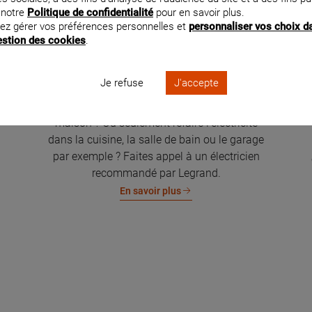
 notre
Politique de confidentialité
pour en savoir plus.
ez gérer vos préférences personnelles et
personnaliser vos choix d
gestion des cookies
.
Je refuse
J'accepte
Rénovation électrique de la maison
Vous souhaitez rénover l'électricité de votre
maison ? Ou seulement refaire l'électricité
dans la cuisine, la salle de bain ou le garage
par exemple ? Faites appel à un électricien
recommandé par Legrand.
En savoir plus