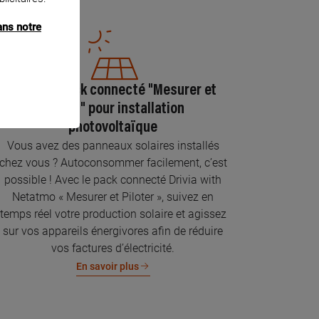
ans notre
Pose du pack connecté "Mesurer et
piloter" pour installation
photovoltaïque
Vous avez des panneaux solaires installés
chez vous ? Autoconsommer facilement, c’est
possible ! Avec le pack connecté Drivia with
Netatmo « Mesurer et Piloter », suivez en
temps réel votre production solaire et agissez
sur vos appareils énergivores afin de réduire
vos factures d’électricité.
En savoir plus