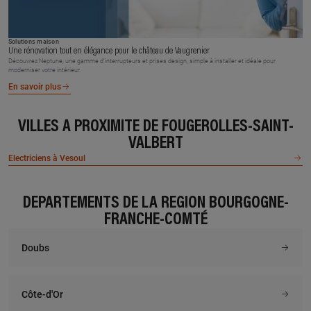
Solutions maison
Une rénovation tout en élégance pour le château de Vaugrenier
Découvrez Neptune, une gamme d’interrupteurs et prises design, simple à installer et idéale pour
moderniser votre intérieur.
En savoir plus
VILLES À PROXIMITÉ DE FOUGEROLLES-SAINT-
VALBERT
Electriciens à Vesoul
DÉPARTEMENTS DE LA RÉGION BOURGOGNE-
FRANCHE-COMTÉ
Doubs
Côte-d'Or