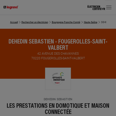
MENU
Accueil
Rechercher un électricien
Bourgogne-Franche-Comté
Haute-Saône
DEHEDIN SEB
DEHEDIN SEBASTIEN - FOUGEROLLES-SAINT-
VALBERT
42 AVENUE DES CHAVANNES
70220 FOUGEROLLES-SAINT-VALBERT
DEHEDIN SEBASTIEN
LES PRESTATIONS EN DOMOTIQUE ET MAISON
CONNECTÉE