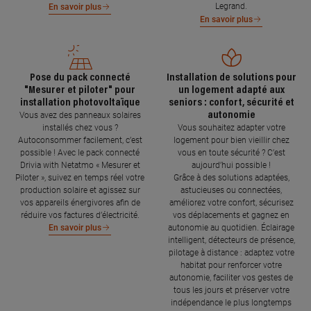
Legrand.
En savoir plus
En savoir plus
Pose du pack connecté
Installation de solutions pour
"Mesurer et piloter" pour
un logement adapté aux
installation photovoltaïque
seniors : confort, sécurité et
autonomie
Vous avez des panneaux solaires
installés chez vous ?
Vous souhaitez adapter votre
Autoconsommer facilement, c’est
logement pour bien vieillir chez
possible ! Avec le pack connecté
vous en toute sécurité ? C’est
Drivia with Netatmo « Mesurer et
aujourd’hui possible !
Piloter », suivez en temps réel votre
Grâce à des solutions adaptées,
production solaire et agissez sur
astucieuses ou connectées,
vos appareils énergivores afin de
améliorez votre confort, sécurisez
réduire vos factures d’électricité.
vos déplacements et gagnez en
autonomie au quotidien. Éclairage
En savoir plus
intelligent, détecteurs de présence,
pilotage à distance : adaptez votre
habitat pour renforcer votre
autonomie, faciliter vos gestes de
tous les jours et préserver votre
indépendance le plus longtemps