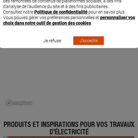
des remontées de contenus de plateformes sociales, à des fins
SITUER DEHEDIN SEBASTIEN À FOUGEROLLES-
d'analyse de l'audience du site et à des fins publicitaires.
SAINT-VALBERT
Consultez notre
Politique de confidentialité
pour en savoir plus.
Vous pouvez gérer vos préférences personnelles et
personnaliser vos
choix dans notre outil de gestion des cookies
.
Je refuse
J'accepte
PRODUITS ET INSPIRATIONS POUR VOS TRAVAUX
D'ÉLECTRICITÉ