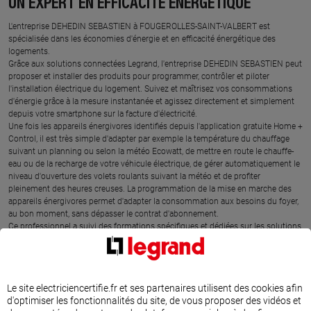
UN EXPERT EN EFFICACITÉ ÉNERGÉTIQUE
L'entreprise DEHEDIN SEBASTIEN à FOUGEROLLES-SAINT-VALBERT est
spécialisée dans les économies d'énergie et en efficacité énergétique des
logements.
Grâce aux solutions connectées Legrand, l'entreprise DEHEDIN SEBASTIEN peut
proposer et installer des produits pour programmer, contrôler et piloter
l'installation électrique du logement. Suivez et maîtrisez vos consommations
d'énergie grâce à la mesure instantanée et agissez directement et simplement
depuis votre smartphone sur la facture d'électricité.
Une fois les appareils énergivores identifiés depuis l'application gratuite Home +
Control, il est très simple d'adapter par exemple la température du chauffage
suivant un planning ou selon la météo Ecowatt, de mettre en route le chauffe-
eau ou de la recharge de votre véhicule électrique, de gérer automatiquement le
niveau d'ouverture des volets roulants suivant la météo et de profiter
pleinement des heures creuses. La programmation de la mise en marche des
appareils énergivores permet d'adapter la consommation aux besoins du foyer,
au bon moment, sans dépasser le contrat d'abonnement.
Ce professionnel a suivi des formations spécifiques et dédiées sur les solutions
Legrand d'efficacité énergétique. L'entreprise DEHEDIN SEBASTIEN est l'expert
proche de chez vous pour comprendre votre consommation électrique et agir
rapidement sur votre facture.
Le site electriciencertifie.fr et ses partenaires utilisent des cookies afin
d'optimiser les fonctionnalités du site, de vous proposer des vidéos et