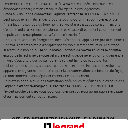
L'entreprise DEMINIERE HYACINTHE à PANAZOL est spécialisée dans les
économies d'énergie et en efficacité énergétique des logements.
Grâce aux solutions connectées Legrand, l'entreprise DEMINIERE HYACINTHE
peut proposer et installer des produits pour programmer, contrôler et piloter
l'installation électrique du logement. Suivez et maîtrisez vos consommations
d'énergie grâce à la mesure instantanée et agissez directement et simplement
depuis votre smartphone sur la facture d'électricité.
Une fois les appareils énergivores identifiés depuis l'application gratuite Home +
Control, il est très simple d'adapter par exemple la température du chauffage
suivant un planning ou selon la météo Ecowatt, de mettre en route le chauffe-
eau ou de la recharge de votre véhicule électrique, de gérer automatiquement le
niveau d'ouverture des volets roulants suivant la météo et de profiter
pleinement des heures creuses. La programmation de la mise en marche des
appareils énergivores permet d'adapter la consommation aux besoins du foyer,
au bon moment, sans dépasser le contrat d'abonnement.
Ce professionnel a suivi des formations spécifiques et dédiées sur les solutions
Legrand d'efficacité énergétique. L'entreprise DEMINIERE HYACINTHE est
l'expert proche de chez vous pour comprendre votre consommation électrique
et agir rapidement sur votre facture.
SITUER DEMINIERE HYACINTHE À PANAZOL