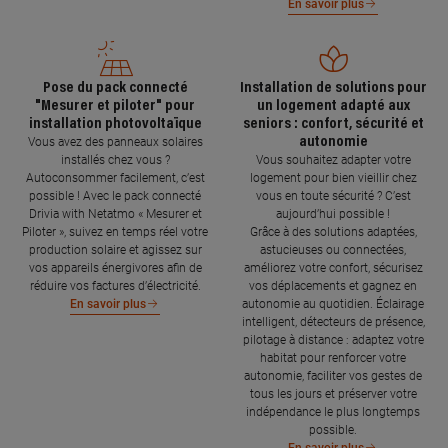
En savoir plus
Pose du pack connecté
Installation de solutions pour
"Mesurer et piloter" pour
un logement adapté aux
installation photovoltaïque
seniors : confort, sécurité et
autonomie
Vous avez des panneaux solaires
installés chez vous ?
Vous souhaitez adapter votre
Autoconsommer facilement, c’est
logement pour bien vieillir chez
possible ! Avec le pack connecté
vous en toute sécurité ? C’est
Drivia with Netatmo « Mesurer et
aujourd’hui possible !
Piloter », suivez en temps réel votre
Grâce à des solutions adaptées,
production solaire et agissez sur
astucieuses ou connectées,
vos appareils énergivores afin de
améliorez votre confort, sécurisez
réduire vos factures d’électricité.
vos déplacements et gagnez en
autonomie au quotidien. Éclairage
En savoir plus
intelligent, détecteurs de présence,
pilotage à distance : adaptez votre
habitat pour renforcer votre
autonomie, faciliter vos gestes de
tous les jours et préserver votre
indépendance le plus longtemps
possible.