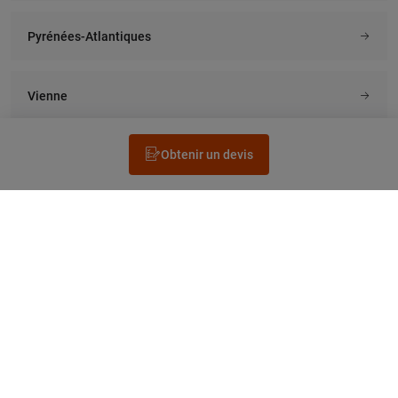
Pyrénées-Atlantiques
Vienne
Obtenir un devis
Rechercher un électricien
Prestation
Questions fréquentes
Accéder au Legrand.fr