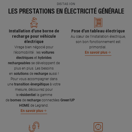
DISTAS ION
LES PRESTATIONS EN ÉLECTRICITÉ GÉNÉRALE
Installation d’une borne de
Pose d’un tableau électrique
recharge pour véhicule
Au cœur de l’installation électrique,
électrique
son bon fonctionnement est
Virage bien négocié pour
primordial.
l’écomobilité : les
voitures
En savoir plus
électriques
et
hybrides
rechargeables
se développent de
plus en plus. Les besoins
en
solutions
de
recharge
aussi !
Pour vous accompagner dans
une
transition énergétique
à votre
mesure, découvrez pour
le
résidentiel
la gamme
de
bornes
de
recharge
connectées
Green'UP
HOME
de Legrand.
En savoir plus