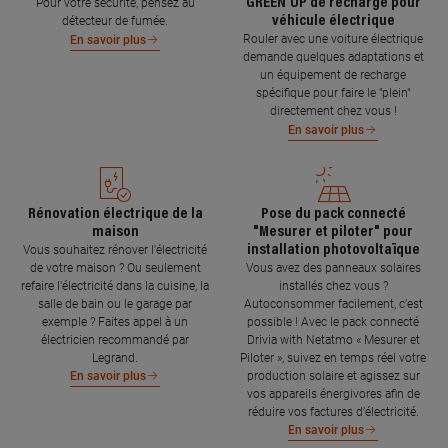
GREEN'UP de recharge pour
Pour votre sécurité, pensez au
véhicule électrique
détecteur de fumée.
Rouler avec une voiture électrique
En savoir plus
demande quelques adaptations et
un équipement de recharge
spécifique pour faire le "plein"
directement chez vous !
En savoir plus
Rénovation électrique de la
Pose du pack connecté
maison
"Mesurer et piloter" pour
installation photovoltaïque
Vous souhaitez rénover l'électricité
de votre maison ? Ou seulement
Vous avez des panneaux solaires
refaire l'électricité dans la cuisine, la
installés chez vous ?
salle de bain ou le garage par
Autoconsommer facilement, c’est
exemple ? Faites appel à un
possible ! Avec le pack connecté
électricien recommandé par
Drivia with Netatmo « Mesurer et
Legrand.
Piloter », suivez en temps réel votre
production solaire et agissez sur
En savoir plus
vos appareils énergivores afin de
réduire vos factures d’électricité.
En savoir plus