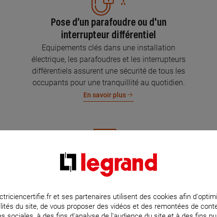
Pose d’un parafoudre ou d'un
interrupteur différentiel
Equipements clés dans une installation
électrique, les parafoudres et les interrupteurs
différentiels assurent une sécurité de tous les
occupants pour une tranquillité au quotidien.
En savoir plus
Mise aux normes de l’installation
électrique
Parce que l’électricité implique la sécurité et la
ctriciencertifie.fr et ses partenaires utilisent des cookies afin d'optim
lités du site, de vous proposer des vidéos et des remontées de con
protection de votre famille et de vos biens,
s sociales, à des fins d'analyse de l'audience du site et à des fins pub