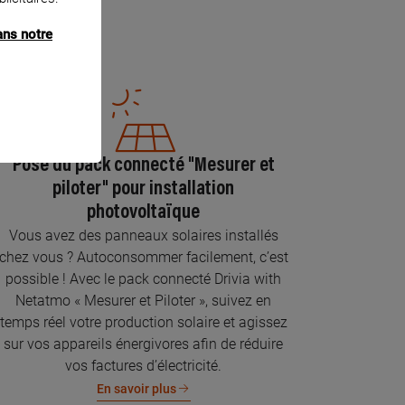
ans notre
Pose du pack connecté "Mesurer et
piloter" pour installation
photovoltaïque
Vous avez des panneaux solaires installés
chez vous ? Autoconsommer facilement, c’est
possible ! Avec le pack connecté Drivia with
Netatmo « Mesurer et Piloter », suivez en
temps réel votre production solaire et agissez
sur vos appareils énergivores afin de réduire
vos factures d’électricité.
En savoir plus